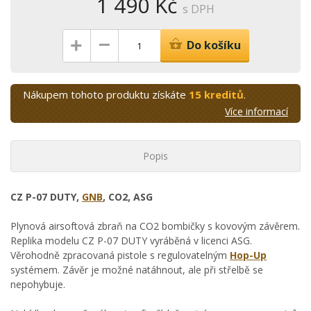
1 490 Kč
s DPH
–
+
Do košíku
Nákupem tohoto produktu získáte
15 kreditů
.
Více informací
Popis
CZ P-07 DUTY,
GNB
, CO2, ASG
Plynová airsoftová zbraň na CO2 bombičky s kovovým závěrem.
Replika modelu CZ P-07 DUTY vyráběná v licenci ASG.
Věrohodně zpracovaná pistole s regulovatelným
Hop-Up
systémem. Závěr je možné natáhnout, ale při střelbě se
nepohybuje.