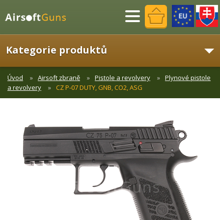
Menu
Kategorie produktů
Úvod
Airsoft zbraně
Pistole a revolvery
Plynové pistole
a revolvery
CZ P-07 DUTY, GNB, CO2, ASG