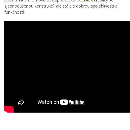
zjednodušenou konstrukcí, ale stále s dobrou spolehlivostí a
funkčností.