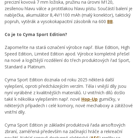
precizní kovová 7 mm ložiska, pružinu na úrovni M120,
zesílenou hlavu válce a protitlakou hlavu pístu. Součástí balení je
nabíječka, akumulátor 8,4V/1100 mAh (malý konektor), taktický
popruh, vytěrák a vysokokapacitní zásobník na 600
BB
.
Co je to Cyma Sport Edition?
Zapomeňte na stará označení výrobce např. Blue Edition, High
Speed Edition, Limited Edition apod. Výrobce kompletně přešel
na nové a logičtější rozdělení do třech produktových řad Sport,
Standard a Platinum.
Cyma Sport Edition doznala od roku 2025 některá další
vylepšení, oproti předcházejícím verzím. Těla i vnější díly jsou
nyní vyráběné z kvalitnějších materiálů. U vnitřních dílů došlo
také k několika vylepšením např. nové
Hop-Up
gumičky, v
některých případech i celé komory, nové mechaboxy a zátěžové
vnitřní díly.
Cyma Sport Edition je základní produktová řada airsoftových
zbraní, zaměřená především na začínající hráče a rekreační
použití. Nabízí cenově dostupné elektrické (
AEG
) repliky se