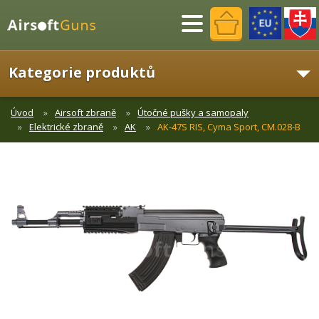
Menu
Kategorie produktů
Úvod
Airsoft zbraně
Útočné pušky a samopaly
Elektrické zbraně
AK
AK-47S RIS, Cyma Sport, CM.028-B