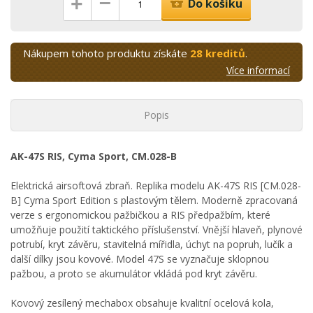
–
+
Do košíku
Nákupem tohoto produktu získáte
28 kreditů
.
Více informací
Popis
AK-47S RIS, Cyma Sport, CM.028-B
Elektrická airsoftová zbraň. Replika modelu AK-47S RIS [CM.028-
B] Cyma Sport Edition s plastovým tělem. Moderně zpracovaná
verze s ergonomickou pažbičkou a RIS předpažbím, které
umožňuje použití taktického příslušenství. Vnější hlaveň, plynové
potrubí, kryt závěru, stavitelná mířidla, úchyt na popruh, lučík a
další dílky jsou kovové. Model 47S se vyznačuje sklopnou
pažbou, a proto se akumulátor vkládá pod kryt závěru.
Kovový zesílený mechabox obsahuje kvalitní ocelová kola,