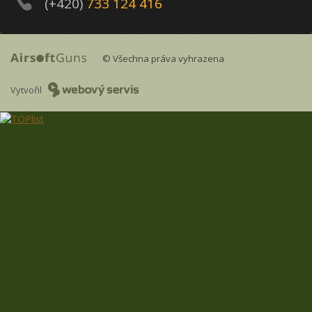
(+420)
733 124 416
© Všechna práva vyhrazena
Vytvořil