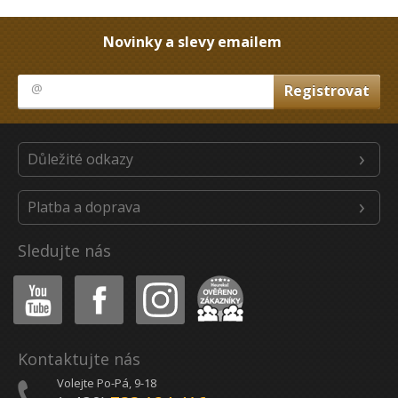
Novinky a slevy emailem
Důležité odkazy
Platba a doprava
Sledujte nás
Youtube
Facebook
Instagram
Heureka
Kontaktujte nás
Volejte Po-Pá, 9-18