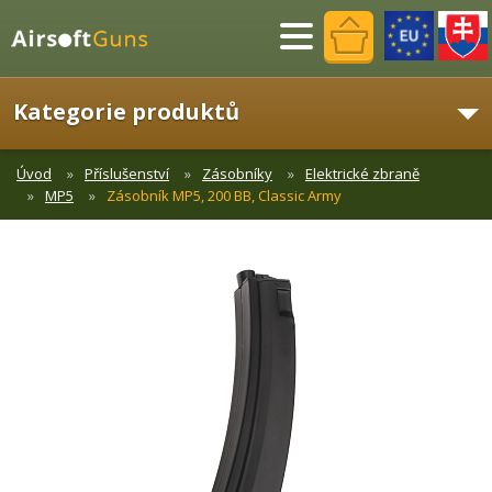
Menu
Kategorie produktů
Úvod
Příslušenství
Zásobníky
Elektrické zbraně
MP5
Zásobník MP5, 200 BB, Classic Army