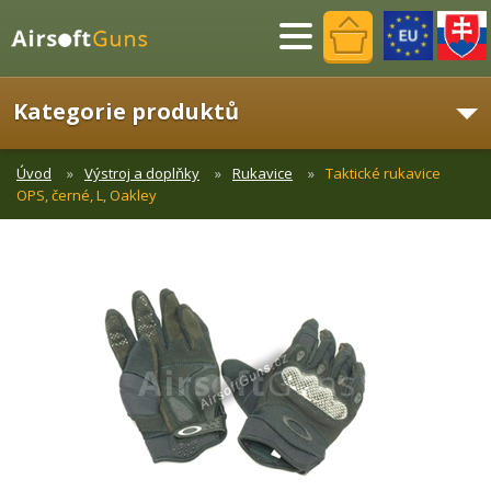
Menu
Kategorie produktů
Úvod
Výstroj a doplňky
Rukavice
Taktické rukavice
OPS, černé, L, Oakley