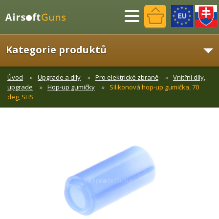
Menu
Kategorie produktů
Úvod
Upgrade a díly
Pro elektrické zbraně
Vnitřní díly,
upgrade
Hop-up gumičky
Silikonová hop-up gumička, 70
deg, SHS