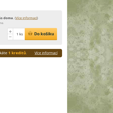
vás doma.
(
Více informací
)
ma.
+
Do košíku
ks
–
skáte
1 kreditů
.
Více informací