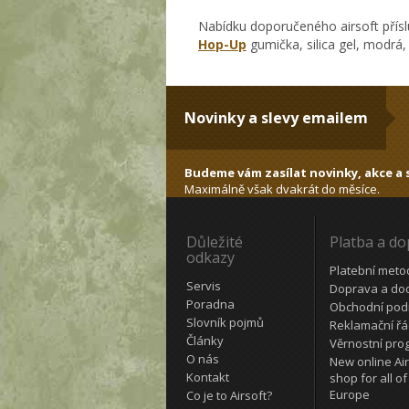
Nabídku doporučeného airsoft přísl
Hop-Up
gumička, silica gel, modrá,
Novinky a slevy emailem
Budeme vám zasílat novinky, akce a s
Maximálně však dvakrát do měsíce.
Důležité
Platba a d
odkazy
Platební meto
Servis
Doprava a do
Poradna
Obchodní pod
Slovník pojmů
Reklamační ř
Články
Věrnostní pro
O nás
New online Air
Kontakt
shop for all of
Europe
Co je to Airsoft?