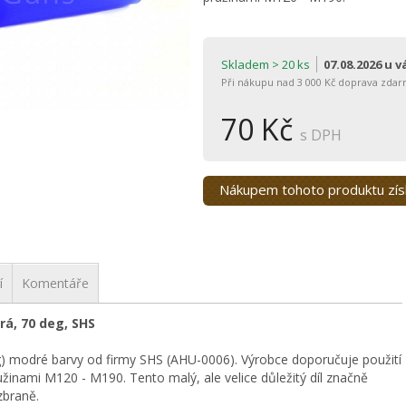
Skladem > 20 ks
07.08.2026 u 
Při nákupu nad 3 000 Kč doprava zdar
70 Kč
s DPH
Nákupem tohoto produktu zí
í
Komentáře
rá, 70 deg, SHS
) modré barvy od firmy SHS (AHU-0006). Výrobce doporučuje použití
užinami M120 - M190. Tento malý, ale velice důležitý díl značně
zbraně.