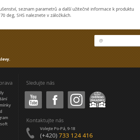
ušenství, seznam parametrů a další užitečné informace k produktu
 70 deg, SHS naleznete v záložkách.
levy.
oprava
Sledujte nás
Youtube
Facebook
Instagram
Heureka
dy
dání
mínky
ád
gram
Kontaktujte nás
soft
Volejte Po-Pá, 9-18
(+420)
733 124 416