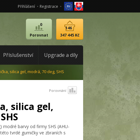
Přihlášení
Registrace
0
146
Porovnat
347 445 Kč
Příslušenství
Upgrade a díly
ka, silica gel, modrá, 70 deg, SHS
Porovnání
 silica gel,
 SHS
g) modré barvy od firmy SHS (AHU-
této tvrdé gumičky ve zbraních s