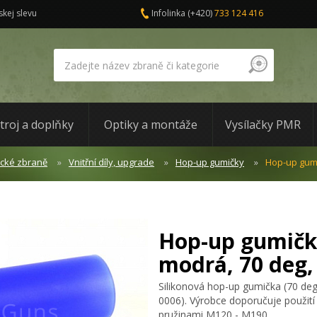
skej slevu
Infolinka
(+420)
733 124 416
troj a doplňky
Optiky a montáže
Vysílačky PMR
ické zbraně
Vnitřní díly, upgrade
Hop-up gumičky
Hop-up gumič
Hop-up gumička,
modrá, 70 deg,
Silikonová hop-up gumička (70 de
0006). Výrobce doporučuje použití 
pružinami M120 - M190.