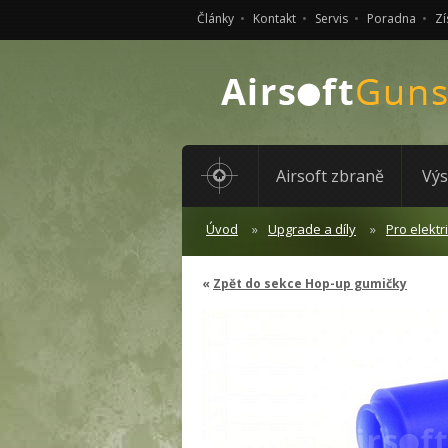
Články
Kontakt
Servis
Poradna
Zí
Airsoft zbraně
Výs
Úvod
Upgrade a díly
Pro elektr
Zpět do sekce Hop-up gumičky