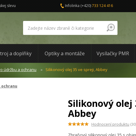
skej slevu
Infolinka
(+420)
733 124 416
troj a doplňky
Optiky a montáže
Vysílačky PMR
ro údržbu a ochranu
Silikonový olej 35 ve spreji, Abbey
a ochranu
Silikonový olej 
Abbey
Hodnocení produktu
(30
Zbraňový silikonový olej 35 s obje