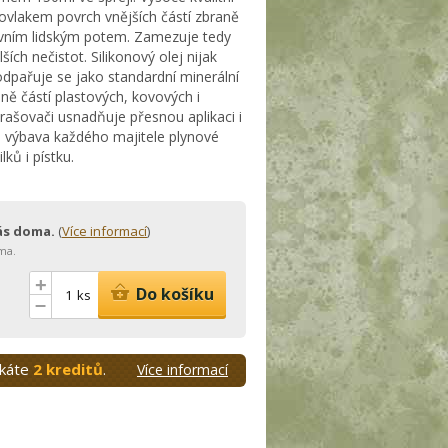
ovlakem povrch vnějších částí zbraně
ivním lidským potem. Zamezuje tedy
ších nečistot. Silikonový olej nijak
dpařuje se jako standardní minerální
aně částí plastových, kovových i
rašovači usnadňuje přesnou aplikaci i
á výbava každého majitele plynové
ků i pístku.
vás doma.
(
Více informací
)
ma.
+
Do košíku
ks
–
skáte
2 kreditů
.
Více informací