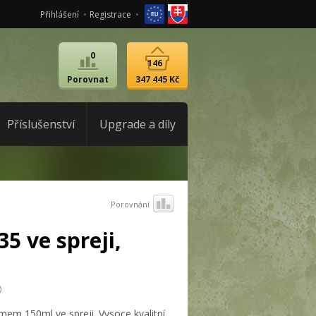
Přihlášení
Registrace
0
146
Porovnat
347 445 Kč
Příslušenství
Upgrade a díly
Porovnání
35 ve spreji,
)
mem 150ml ve spreji. Vysoce kvalitní