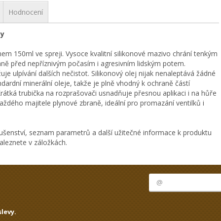
Hodnocení
ey
em 150ml ve spreji. Vysoce kvalitní silikonové mazivo chrání tenkým
aně před nepříznivým počasím i agresivním lidským potem.
je ulpívání dalších nečistot. Silikonový olej nijak nenaleptává žádné
dardní minerální oleje, takže je plně vhodný k ochraně částí
rátká trubička na rozprašovači usnadňuje přesnou aplikaci i na hůře
ždého majitele plynové zbraně, ideální pro promazání ventilků i
ušenství, seznam parametrů a další užitečné informace k produktu
naleznete v záložkách.
levy.