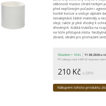
silikonové mazivo chrání tenkým p
před nepříznivým počasím i agres
tvorbě koroze a snižuje ulpívání dal
nenaleptává žádné materiály a neo
oleje, takže je plně vhodný k ochr
dřevěných. Krátká trubička na rozp
na hůře přístupná místa. Nezbytn
zbraně, ideální pro promazání ventil
Skladem > 10 ks
11.08.2026 u 
Při nákupu nad 3 000 Kč doprava zdar
210 Kč
s DPH
Nákupem tohoto produktu zí