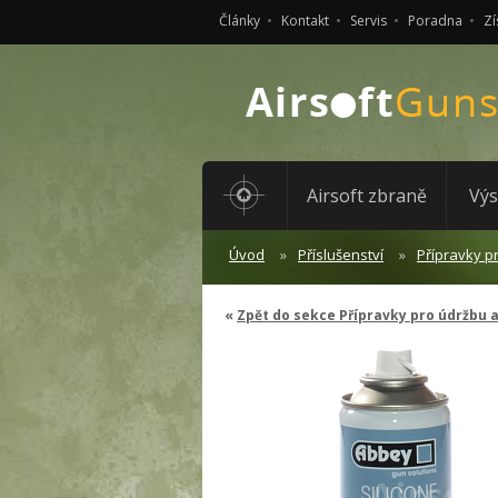
Články
Kontakt
Servis
Poradna
Zí
Airsoft zbraně
Výs
Úvod
Příslušenství
Přípravky p
Zpět do sekce Přípravky pro údržbu 