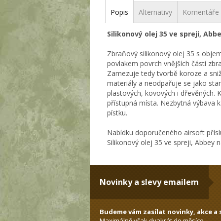
Popis
Alternativy
Komentáře
Silikonový olej 35 ve spreji, Abb
Zbraňový silikonový olej 35 s objem
povlakem povrch vnějších částí zbr
Zamezuje tedy tvorbě koroze a snižu
materiály a neodpařuje se jako stan
plastových, kovových i dřevěných. K
přístupná místa. Nezbytná výbava ka
pístku.
Nabídku doporučeného airsoft přísl
Silikonový olej 35 ve spreji, Abbey 
Novinky a slevy emailem
Budeme vám zasílat novinky, akce a s
Maximálně však dvakrát do měsíce.