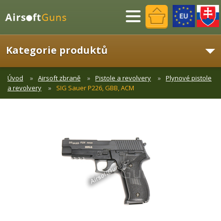
Menu
Kategorie produktů
Úvod
Airsoft zbraně
Pistole a revolvery
Plynové pistole
a revolvery
SIG Sauer P226, GBB, ACM