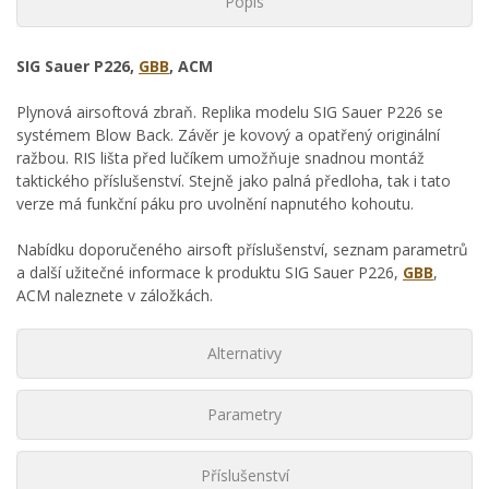
Popis
SIG Sauer P226,
GBB
, ACM
Plynová airsoftová zbraň. Replika modelu SIG Sauer P226 se
systémem Blow Back. Závěr je kovový a opatřený originální
ražbou. RIS lišta před lučíkem umožňuje snadnou montáž
taktického příslušenství. Stejně jako palná předloha, tak i tato
verze má funkční páku pro uvolnění napnutého kohoutu.
Nabídku doporučeného airsoft příslušenství, seznam parametrů
a další užitečné informace k produktu SIG Sauer P226,
GBB
,
ACM naleznete v záložkách.
Alternativy
Parametry
Příslušenství