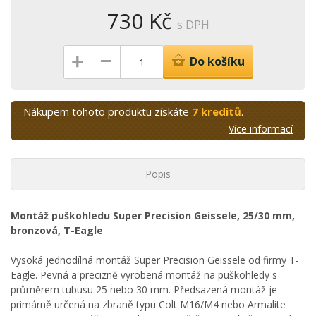
730 Kč
s DPH
–
+
Do košíku
Nákupem tohoto produktu získáte
7 kreditů
.
Více informací
Popis
Montáž puškohledu Super Precision Geissele, 25/30 mm,
bronzová, T-Eagle
Vysoká jednodílná montáž Super Precision Geissele od firmy T-
Eagle. Pevná a precizně vyrobená montáž na puškohledy s
průměrem tubusu 25 nebo 30 mm. Předsazená montáž je
primárně určená na zbraně typu Colt M16/M4 nebo Armalite