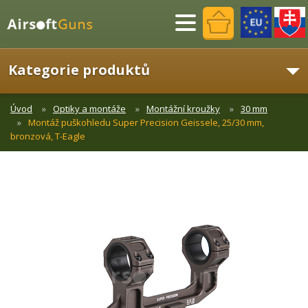
Menu
Kategorie produktů
Úvod
Optiky a montáže
Montážní kroužky
30 mm
Montáž puškohledu Super Precision Geissele, 25/30 mm,
bronzová, T-Eagle