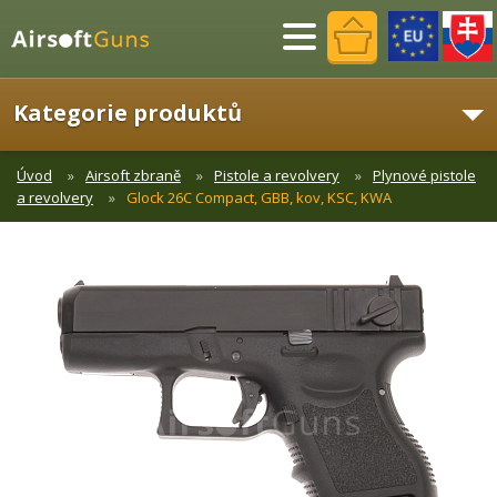
Menu
Kategorie produktů
Úvod
Airsoft zbraně
Pistole a revolvery
Plynové pistole
a revolvery
Glock 26C Compact, GBB, kov, KSC, KWA