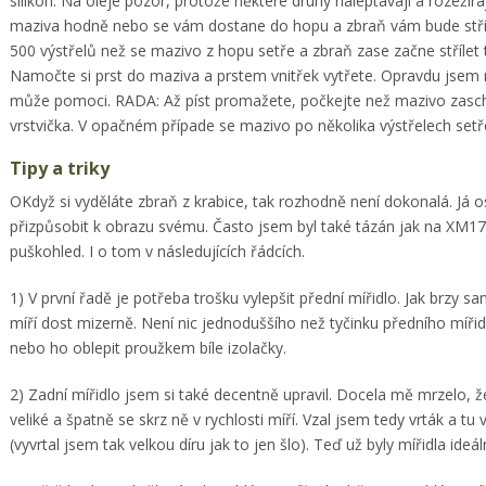
silikon. Na oleje pozor, protože některé druhy naleptávají a rozežír
maziva hodně nebo se vám dostane do hopu a zbraň vám bude stříle
500 výstřelů než se mazivo z hopu setře a zbraň zase začne střílet t
Namočte si prst do maziva a prstem vnitřek vytřete. Opravdu jsem 
může pomoci. RADA: Až píst promažete, počkejte než mazivo zaschn
vrstvička. V opačném případe se mazivo po několika výstřelech setř
Tipy a triky
OKdyž si vyděláte zbraň z krabice, tak rozhodně není dokonalá. Já o
přizpůsobit k obrazu svému. Často jsem byl také tázán jak na XM177
puškohled. I o tom v následujících řádcích.
1) V první řadě je potřeba trošku vylepšit přední mířidlo. Jak brzy sa
míří dost mizerně. Není nic jednoduššího než tyčinku předního mířidl
nebo ho oblepit proužkem bíle izolačky.
2) Zadní mířidlo jsem si také decentně upravil. Docela mě mrzelo, 
veliké a špatně se skrz ně v rychlosti míří. Vzal jsem tedy vrták a tu v
(vyvrtal jsem tak velkou díru jak to jen šlo). Teď už byly mířidla ideáln