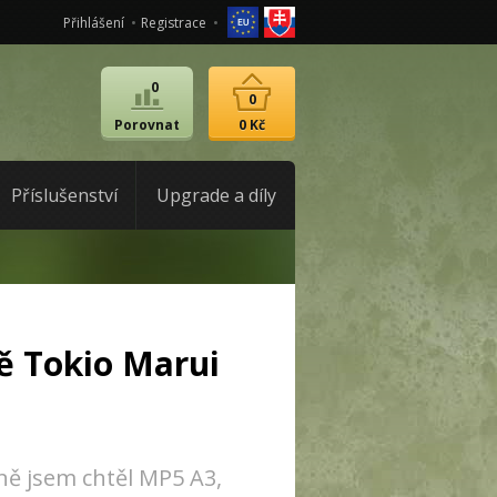
Přihlášení
Registrace
0
0
Porovnat
0 Kč
Příslušenství
Upgrade a díly
ě Tokio Marui
ně jsem chtěl MP5 A3,