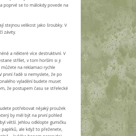
na poprvé se to málokdy povede na
í stejnou velikost jako šroubky. V
 závity.
ně a některé více destruktivní. V
ane střílet, v tom horším si ji
ak můžete na reklamaci rychle
V první řadě si nemyslete, že po
okonalého vyladění budete muset
tom, že postupem času se střelecké
Budete potřebovat nějaký proužek
který by měl být na první pohled
 byl větší. Jehlou odklopte gumičku
 papírků, ale když to přeženete,