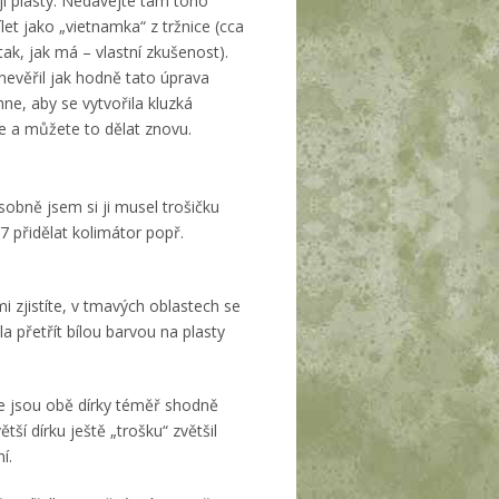
ají plasty. Nedávejte tam toho
t jako „vietnamka“ z tržnice (cca
ak, jak má – vlastní zkušenost).
nevěřil jak hodně tato úprava
e, aby se vytvořila kluzká
e a můžete to dělat znovu.
sobně jsem si ji musel trošičku
 přidělat kolimátor popř.
mi zjistíte, v tmavých oblastech se
a přetřít bílou barvou na plasty
že jsou obě dírky téměř shodně
ětší dírku ještě „trošku“ zvětšil
í.