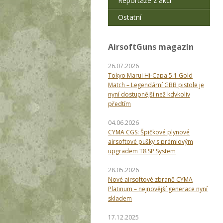
Reportáže z akcí
Ostatní
AirsoftGuns magazín
26.07.2026
Tokyo Marui Hi-Capa 5.1 Gold
Match – Legendární GBB pistole je
nyní dostupnější než kdykoliv
předtím
04.06.2026
CYMA CGS: Špičkové plynové
airsoftové pušky s prémiovým
upgradem T8 SP System
28.05.2026
Nové airsoftové zbraně CYMA
Platinum – nejnovější generace nyní
skladem
17.12.2025