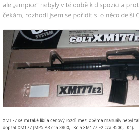
ale „empice“ nebyly v té době k dispozici a pro
čekám, rozhodl jsem se pořídit si o něco delší Co
XM177 se mi také líbí a cenový rozdíl mezi oběma manuály nebyl tak
dopřát XM177 (MP5 A3 cca 3800,- Kč a XM177 E2 cca 4500,- Kč).