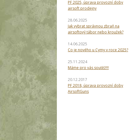
PF 2025, úprava provozní doby
airsoft prodejny
28.06.2025
Jak vybrat správnou zbraň na
airsoftový tábor nebo kroužek?
14.06.2025
Co je nového u Cymy v roce 2025?
25.11.2024
Máme pro vás soutěž!!!
20.12.2017
PF 2018, úprava provozní doby
AirsoftGuns