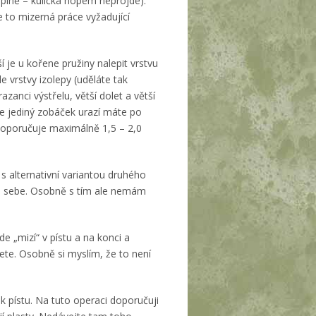
úplně – kulička hopem neprojde).
 to mizerná práce vyžadující
 je u kořene pružiny nalepit vrstvu
le vrstvy izolepy (uděláte tak
razanci výstřelu, větší dolet a větší
e jediný zobáček urazí máte po
 doporučuje maximálně 1,5 – 2,0
 alternativní variantou druhého
do sebe. Osobně s tím ale nemám
de „mizí“ v pístu a na konci a
ete. Osobně si myslím, že to není
 pístu. Na tuto operaci doporučuji