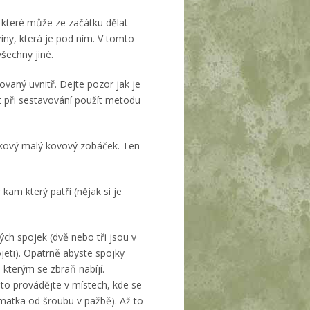
 které může ze začátku dělat
iny, která je pod ním. V tomto
všechny jiné.
ovaný uvnitř. Dejte pozor jak je
t při sestavování použít metodu
takový malý kovový zobáček. Ten
kam který patří (nějak si je
vých spojek (dvě nebo tři jsou v
ojeti). Opatrně abyste spojky
 kterým se zbraň nabíjí.
to provádějte v místech, kde se
a matka od šroubu v pažbě). Až to