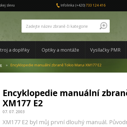
skej slevu
Infolinka
(+420)
733 124 416
troj a doplňky
Optiky a montáže
Vysílačky PMR
ze
Encyklopedie manuální zbraně Tokio Marui XM177 E2
Encyklopedie manuální zbran
XM177 E2
07. 07. 2003
XM177 E2 byl můj první dlouhý manuál. Původ