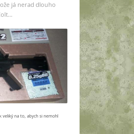
tože já nerad dlouho
lt...
 veliký na to, abych si nemohl