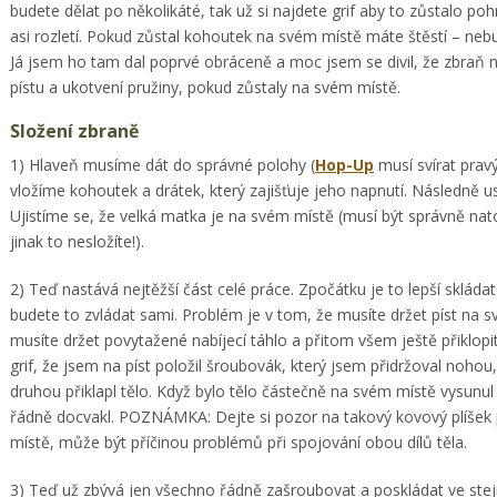
budete dělat po několikáté, tak už si najdete grif aby to zůstalo 
asi rozletí. Pokud zůstal kohoutek na svém místě máte štěstí – nebu
Já jsem ho tam dal poprvé obráceně a moc jsem se divil, že zbraň ne
pístu a ukotvení pružiny, pokud zůstaly na svém místě.
Složení zbraně
1) Hlaveň musíme dát do správné polohy (
Hop-Up
musí svírat pravý
vložíme kohoutek a drátek, který zajišťuje jeho napnutí. Následně u
Ujistíme se, že velká matka je na svém místě (musí být správně na
jinak to nesložíte!).
2) Teď nastává nejtěžší část celé práce. Zpočátku je to lepší skládat
budete to zvládat sami. Problém je v tom, že musíte držet píst na 
musíte držet povytažené nabíjecí táhlo a přitom všem ještě přiklopit
grif, že jsem na píst položil šroubovák, který jsem přidržoval nohou
druhou přiklapl tělo. Když bylo tělo částečně na svém místě vysun
řádně docvakl. POZNÁMKA: Dejte si pozor na takový kovový plíšek
místě, může být příčinou problémů při spojování obou dílů těla.
3) Teď už zbývá jen všechno řádně zašroubovat a poskládat ve stej