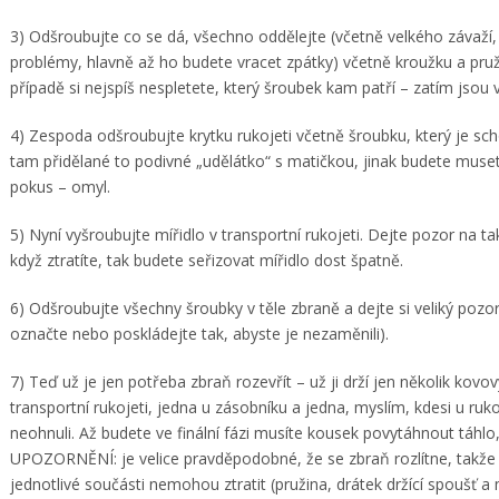
3) Odšroubujte co se dá, všechno oddělejte (včetně velkého závaží,
problémy, hlavně až ho budete vracet zpátky) včetně kroužku a pruž
případě si nejspíš nespletete, který šroubek kam patří – zatím jsou 
4) Zespoda odšroubujte krytku rukojeti včetně šroubku, který je sch
tam přidělané to podivné „udělátko“ s matičkou, jinak budete muse
pokus – omyl.
5) Nyní vyšroubujte mířidlo v transportní rukojeti. Dejte pozor na 
když ztratíte, tak budete seřizovat mířidlo dost špatně.
6) Odšroubujte všechny šroubky v těle zbraně a dejte si veliký pozor 
označte nebo poskládejte tak, abyste je nezaměnili).
7) Teď už je jen potřeba zbraň rozevřít – už ji drží jen několik kovo
transportní rukojeti, jedna u zásobníku a jedna, myslím, kdesi u ruk
neohnuli. Až budete ve finální fázi musíte kousek povytáhnout táhlo,
UPOZORNĚNÍ: je velice pravděpodobné, že se zbraň rozlítne, takže 
jednotlivé součásti nemohou ztratit (pružina, drátek držící spoušť 