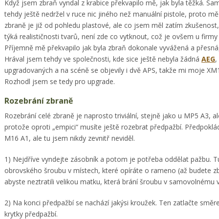
Když jsem zbraň vyndal z krabice překvapilo mě, jak byla těžká. Sa
tehdy ještě nedržel v ruce nic jiného než manuální pistole, proto mě
zbraně je již od pohledu plastové, ale co jsem měl zatím zkušenost
týká realističnosti tvarů, není zde co vytknout, což je ovšem u firm
Příjemně mě překvapilo jak byla zbraň dokonale vyvážená a přesná,
Hrával jsem tehdy ve společnosti, kde sice ještě nebyla žádná
AEG
,
upgradovaných a na scéně se objevily i dvě APS, takže mi moje XM17
Rozhodl jsem se tedy pro upgrade.
Rozebrání zbraně
Rozebrání celé zbraně je naprosto triviální, stejně jako u MP5 A3, a
protože oproti „empici“ musíte ještě rozebrat předpažbí. Předpokl
M16 A1, ale tu jsem nikdy zevnitř neviděl.
1) Nejdříve vyndejte zásobník a potom je potřeba oddělat pažbu. 
obrovského šroubu v místech, které opíráte o rameno (až budete zbr
abyste neztratili velikou matku, která brání šroubu v samovolnému 
2) Na konci předpažbí se nachází jakýsi kroužek. Ten zatlačte směr
krytky předpažbí.