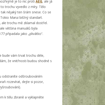
mozřejmě je to nic proti
AEG
, ale já
 to trochu vyvedlo z míry. Tělo
, tak nějaký ten šrám snese. Co se
y Tokio Marui běžný standart.
 ale trochu mě zklamal dostřel.
 ale většina manuálů byla
7 připadala jako „plivátko“.
le bude vám trvat trochu déle,
ádám, že vnitřnosti budou shodné s
Tu odstraníte odšroubováním
aň rozevírat, dejte si pozor,
vyšroubování).
em k tělu zbraně a vyklapněte