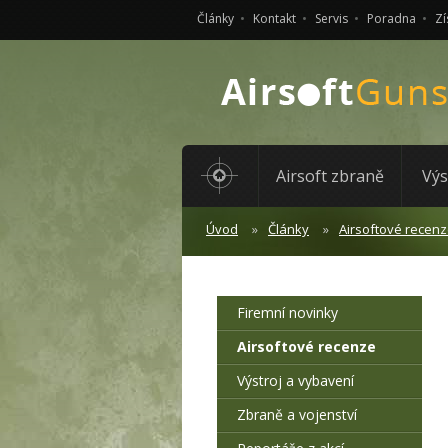
Články
Kontakt
Servis
Poradna
Zí
Airsoft zbraně
Výs
Úvod
Články
Airsoftové recen
Firemní novinky
Airsoftové recenze
Výstroj a vybavení
Zbraně a vojenství