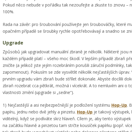
Pokud něco nebude v pořádku tak nezoufejte a zkuste to znovu – 
100%.
Rada na závěr: pro šroubování používejte jen šroubováčky, které maj
opačném případě se šroubky rychle opotřebovávají a snadno se zničí
Upgrade
Způsobů jak upgradovat manuální zbraně je několik. Některé jsou mé
každém případě platí – všeho moc škodí. V lepším případě zbraň přest
zničíte (a jelikož jste jejím rozebráním porušili záruční podmínky, t
zapomenout). Pokusím se zde vysvětlit několik nejčastějších úprav. 
prvním upgradu vám zbraň bude střílet dokonale. Abyste docílili d
zbraň rozebrat cca pětkrát, možná i vícekrát. A to nemluvím ani o 
vlastnosti změní (upgrade si „sedne“).
1) Nejčastější a asi nejbezpečnější je podložení systému
Hop-Up
. 
papíru, jednu nebo dvě jehly a pinzetu.
Hop-Up
je takový výstupek, 
viditelný, když se podíváte skrz hlaveň. Cílem je, aby tento výstupek
na začátku hlavně a pinzetou tam strčte kousíček papírku (popř. více