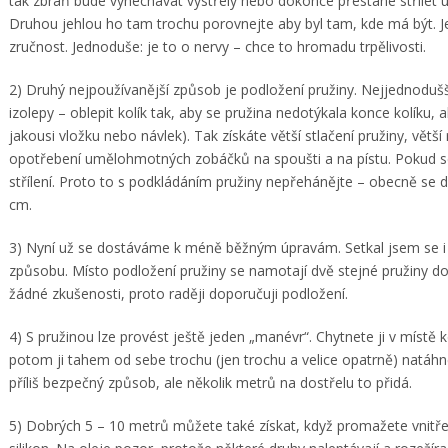
tak zbraň bude vynechávat výstřely nebo dokonce přestane střílet 
Druhou jehlou ho tam trochu porovnejte aby byl tam, kde má být. Je
zručnost. Jednoduše: je to o nervy – chce to hromadu trpělivosti.
2) Druhý nejpoužívanější způsob je podložení pružiny. Nejjednodušší
izolepy – oblepit kolík tak, aby se pružina nedotýkala konce kolíku, a
jakousi vložku nebo návlek). Tak získáte větší stlačení pružiny, větší 
opotřebení umělohmotných zobáčků na spoušti a na pístu. Pokud s
střílení. Proto to s podkládáním pružiny nepřehánějte – obecně se
cm.
3) Nyní už se dostáváme k méně běžným úpravám. Setkal jsem se i s
způsobu. Místo podložení pružiny se namotají dvě stejné pružiny 
žádné zkušenosti, proto raději doporučuji podložení.
4) S pružinou lze provést ještě jeden „manévr“. Chytnete ji v místě k
potom ji tahem od sebe trochu (jen trochu a velice opatrně) natáhn
příliš bezpečný způsob, ale několik metrů na dostřelu to přidá.
5) Dobrých 5 – 10 metrů můžete také získat, když promažete vnitřek