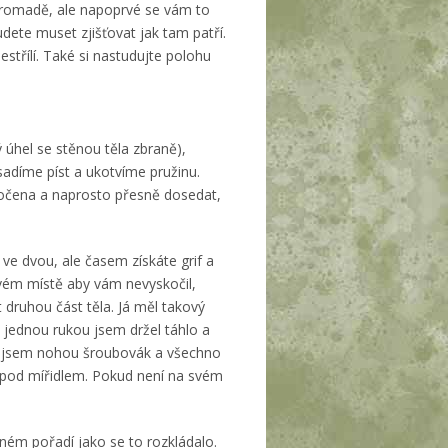
pohromadě, ale napoprvé se vám to
dete muset zjišťovat jak tam patří.
střílí. Také si nastudujte polohu
 úhel se stěnou těla zbraně),
sadíme píst a ukotvíme pružinu.
točena a naprosto přesně dosedat,
 ve dvou, ale časem získáte grif a
svém místě aby vám nevyskočil,
 druhou část těla. Já měl takový
, jednou rukou jsem držel táhlo a
ul jsem nohou šroubovák a všechno
 pod mířidlem. Pokud není na svém
ném pořadí jako se to rozkládalo.