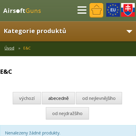
Menu
Kategorie produktů
Úvod
E&C
E&C
výchozí
abecedně
od nejlevnějšího
od nejdražšího
Nenalezeny žádné produkty.