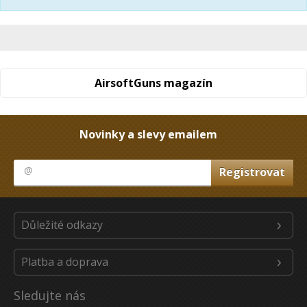
AirsoftGuns magazín
Novinky a slevy emailem
Důležité odkazy
Platba a doprava
Sledujte nás