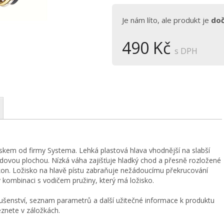
Je nám líto, ale produkt je
do
490 Kč
s DPH
ožiskem od firmy Systema. Lehká plastová hlava vhodnější na slabší
adovou plochou. Nízká váha zajišťuje hladký chod a přesně rozložené
kon. Ložisko na hlavě pístu zabraňuje nežádoucímu překrucování
v kombinaci s vodičem pružiny, který má ložisko.
ušenství, seznam parametrů a další užitečné informace k produktu
eznete v záložkách.