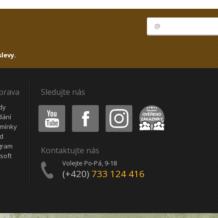
levy.
oprava
Sledujte nás
Youtube
Facebook
Instagram
Heureka
dy
dání
mínky
ád
gram
Kontaktujte nás
soft
Volejte Po-Pá, 9-18
(+420)
733 124 416