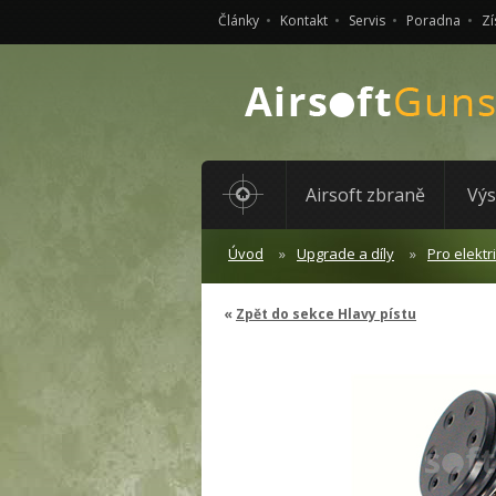
Články
Kontakt
Servis
Poradna
Zí
Airsoft zbraně
Výs
Úvod
Upgrade a díly
Pro elektr
Zpět do sekce Hlavy pístu