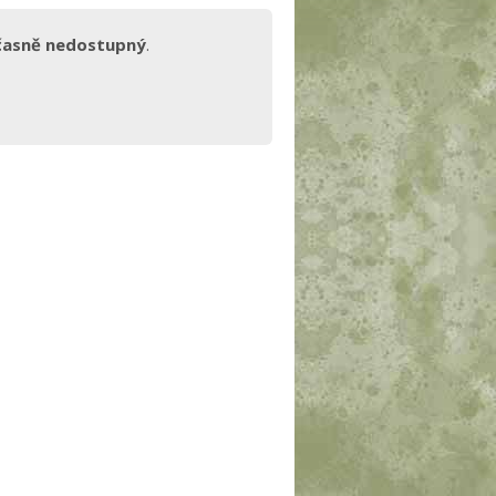
časně nedostupný
.