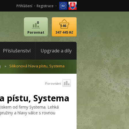
Přihlášení
Registrace
0
146
Porovnat
347 445 Kč
Příslušenství
Upgrade a díly
u
Silikonová hlava pístu, Systema
Porovnání
va pístu, Systema
ložiskem od firmy Systema. Lehká
pružiny a hlavy válce s rovnou