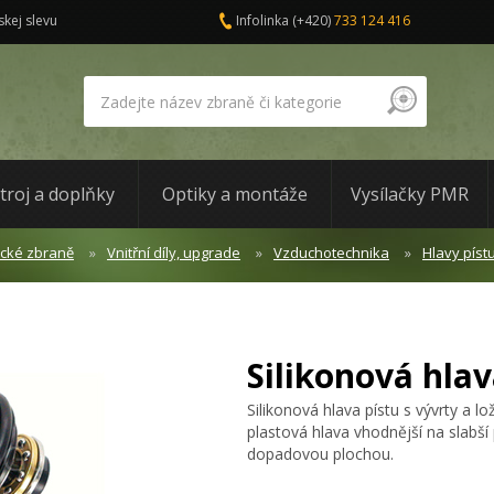
skej slevu
Infolinka
(+420)
733 124 416
troj a doplňky
Optiky a montáže
Vysílačky PMR
ické zbraně
Vnitřní díly, upgrade
Vzduchotechnika
Hlavy píst
Silikonová hla
Silikonová hlava pístu s vývrty a 
plastová hlava vhodnější na slabší 
dopadovou plochou.