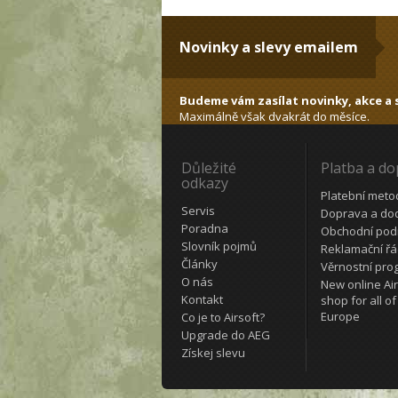
Novinky a slevy emailem
Budeme vám zasílat novinky, akce a s
Maximálně však dvakrát do měsíce.
Důležité
Platba a d
odkazy
Platební meto
Servis
Doprava a do
Poradna
Obchodní pod
Slovník pojmů
Reklamační ř
Články
Věrnostní pro
O nás
New online Air
Kontakt
shop for all of
Europe
Co je to Airsoft?
Upgrade do AEG
Získej slevu