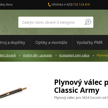
skej slevu
Infolinka
(+420)
733 124 416
troj a doplňky
Optiky a montáže
Vysílačky PMR
lní zbraně
Vnitřní díly, upgrade
Kompletní sety válce
Plynový
Plynový válec 
Classic Army
Plynový válec pro M24 Socom od f