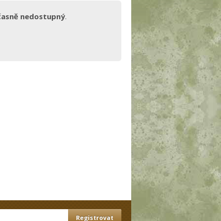
časně nedostupný
.