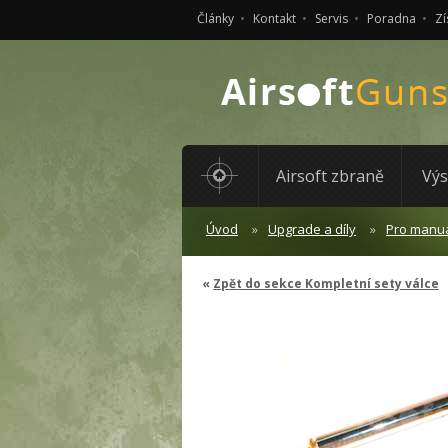
Články
Kontakt
Servis
Poradna
Zí
Airsoft zbraně
Výs
Úvod
Upgrade a díly
Pro manuá
Zpět do sekce Kompletní sety válce