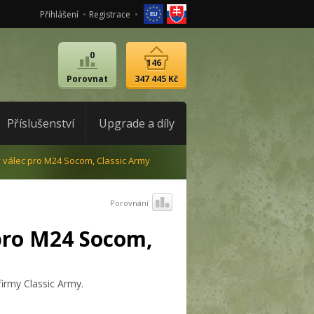
Přihlášení
Registrace
0
146
Porovnat
347 445 Kč
Příslušenství
Upgrade a díly
 válec pro M24 Socom, Classic Army
Porovnání
pro M24 Socom,
irmy Classic Army.