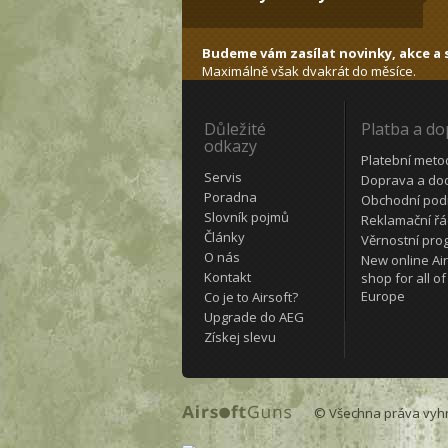
Budeme vám zasílat novinky, akce a s
Maximálně však dvakrát do měsíce.
Důležité
Platba a d
odkazy
Platební meto
Servis
Doprava a do
Poradna
Obchodní pod
Slovník pojmů
Reklamační ř
Články
Věrnostní pro
O nás
New online Air
Kontakt
shop for all of
Europe
Co je to Airsoft?
Upgrade do AEG
Získej slevu
© Všechna práva vyh