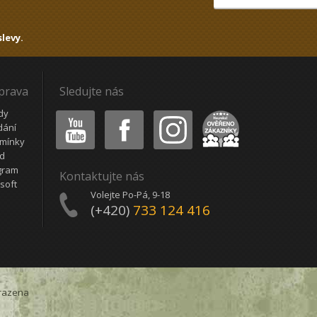
levy.
oprava
Sledujte nás
Youtube
Facebook
Instagram
Heureka
dy
dání
mínky
ád
gram
Kontaktujte nás
soft
Volejte Po-Pá, 9-18
(+420)
733 124 416
razena