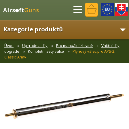
Menu
Kategorie produktů
Úvod
Upgrade a díly
Pro manuální zbraně
Vnitřní díly,
upgrade
Kompletní sety válce
Plynový válec pro APS-2,
Classic Army