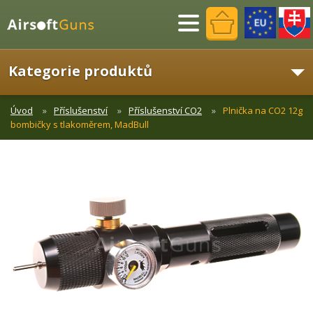
Menu
Kategorie produktů
Úvod
Příslušenství
Příslušenství CO2
Plnička na CO2 12g
bombičky s tlakoměrem, MadBull