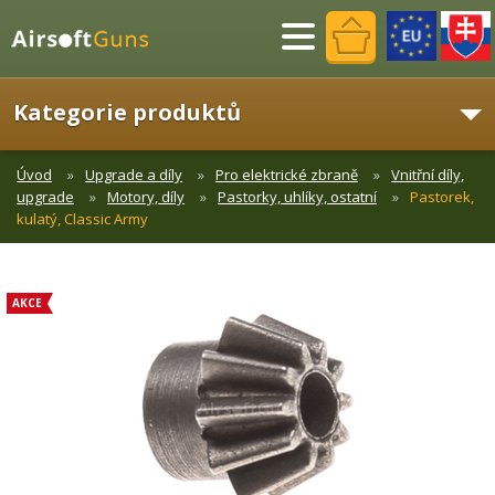
Menu
Kategorie produktů
Úvod
Upgrade a díly
Pro elektrické zbraně
Vnitřní díly,
upgrade
Motory, díly
Pastorky, uhlíky, ostatní
Pastorek,
kulatý, Classic Army
AKCE