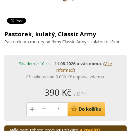
Pastorek, kulatý, Classic Army
Pastorek pro motory od firmy Classic Army s kulatou osičkou.
Skladem > 10 ks
11.08.2026 u vás doma.
(
Více
informací
)
Při nákupu nad 3 000 Kč doprava zdarma.
390 Kč
s DPH
–
+
Do košíku
Nákupem tohoto produktu získáte
4 kreditů
.