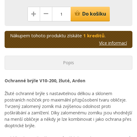
–
+
Do košíku
Nákupem tohoto produktu získáte
1 kreditů
.
Více informací
Popis
Ochranné brýle V10-200, žluté, Ardon
Žluté ochranné brýle s nastavitelnou délkou a sklonem
postraních nožiček pro maximální přizpůsobení tvaru obličeje.
Tvrzený zalomený zorník má zvýšenou odolnost proti
poškrábání a zamlžení. Díky zalomenému zorníku jsou vhodnější
na menší obličeje a někdy je lze kombinovat i jako ochrana přes
dioptrické brýle.