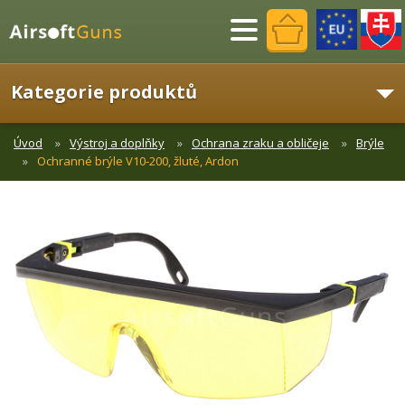
Menu
Kategorie produktů
Úvod
Výstroj a doplňky
Ochrana zraku a obličeje
Brýle
Ochranné brýle V10-200, žluté, Ardon