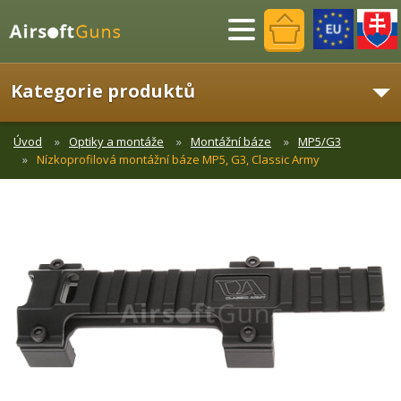
Menu
Kategorie produktů
Úvod
Optiky a montáže
Montážní báze
MP5/G3
Nízkoprofilová montážní báze MP5, G3, Classic Army