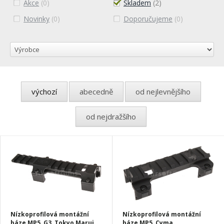
Akce
(0)
Skladem
(2)
Novinky
(0)
Doporučujeme
(0)
výchozí
abecedně
od nejlevnějšího
od nejdražšího
Nízkoprofilová montážní
Nízkoprofilová montážní
báze MP5, G3, Tokyo Marui
báze MP5, Cyma