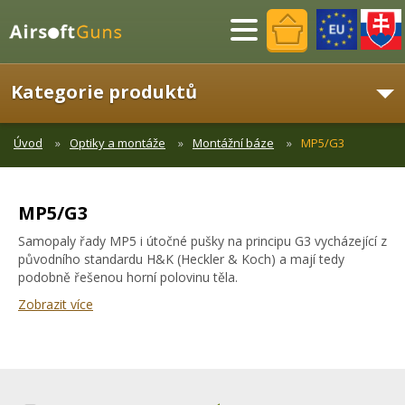
Menu
Kategorie produktů
Úvod
Optiky a montáže
Montážní báze
MP5/G3
MP5/G3
Samopaly řady MP5 i útočné pušky na principu G3 vycházející z
původního standardu H&K (Heckler & Koch) a mají tedy
podobně řešenou horní polovinu těla.
Zobrazit více