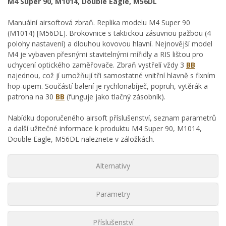
M4 Super 90, M1014, Double Eagle, M56DL
Manuální airsoftová zbraň. Replika modelu M4 Super 90
(M1014) [M56DL]. Brokovnice s taktickou zásuvnou pažbou (4
polohy nastavení) a dlouhou kovovou hlavní. Nejnovější model
M4 je vybaven přesnými stavitelnými mířidly a RIS lištou pro
uchycení optického zaměřovače. Zbraň vystřelí vždy 3
BB
najednou, což jí umožňují tři samostatné vnitřní hlavně s fixním
hop-upem. Součástí balení je rychlonabíječ, popruh, vytěrák a
patrona na 30
BB
(funguje jako tlačný zásobník).
Nabídku doporučeného airsoft příslušenství, seznam parametrů
a další užitečné informace k produktu M4 Super 90, M1014,
Double Eagle, M56DL naleznete v záložkách.
Alternativy
Parametry
Příslušenství