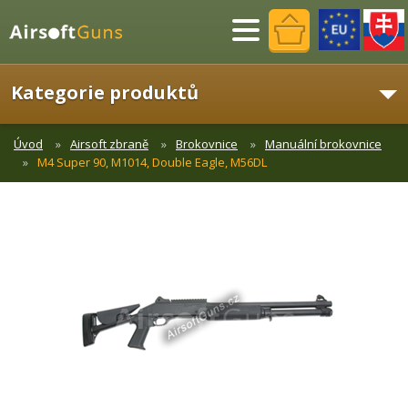
Menu
Kategorie produktů
Úvod
Airsoft zbraně
Brokovnice
Manuální brokovnice
M4 Super 90, M1014, Double Eagle, M56DL