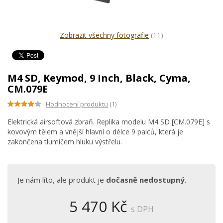
Zobrazit všechny fotografie
(11)
M4 SD, Keymod, 9 Inch, Black, Cyma,
CM.079E
Hodnocení produktu
(1)
Elektrická airsoftová zbraň. Replika modelu M4 SD [CM.079E] s
kovovým tělem a vnější hlavní o délce 9 palců, která je
zakončena tlumičem hluku výstřelu.
Je nám líto, ale produkt je
dočasně nedostupný
.
5 470 Kč
s DPH