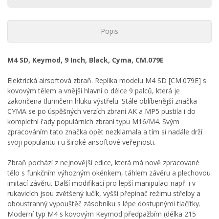
Popis
M4 SD, Keymod, 9 Inch, Black, Cyma, CM.079E
Elektrická airsoftová zbraň. Replika modelu M4 SD [CM.079E] s
kovovým tělem a vnější hlavní o délce 9 palců, která je
zakončena tlumičem hluku výstřelu. Stále oblíbenější značka
CYMA se po úspěšných verzích zbraní AK a MP5 pustila i do
kompletní řady populárních zbraní typu M16/M4. Svým
zpracováním tato značka opět nezklamala a tím si nadále drží
svoji popularitu i u široké airsoftové veřejnosti.
Zbraň pochází z nejnovější edice, která má nově zpracované
tělo s funkčním výhozným okénkem, táhlem závěru a plechovou
imitací závěru. Další modifikací pro lepší manipulaci např. i v
rukavicích jsou zvětšený lučík, vyšší přepínač režimu střelby a
oboustranný vypouštěč zásobníku s lépe dostupnými tlačítky.
Moderní typ M4 s kovovým Keymod předpažbím (délka 215