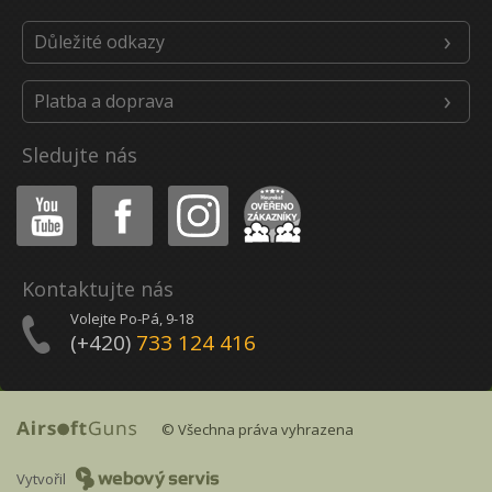
Důležité odkazy
Platba a doprava
Sledujte nás
Youtube
Facebook
Instagram
Heureka
Kontaktujte nás
Volejte Po-Pá, 9-18
(+420)
733 124 416
© Všechna práva vyhrazena
Vytvořil