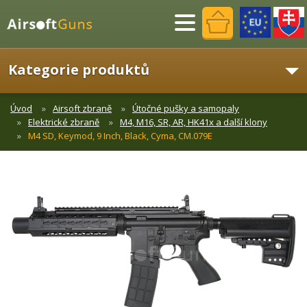
Menu
Kategorie produktů
Úvod
Airsoft zbraně
Útočné pušky a samopaly
Elektrické zbraně
M4, M16, SR, AR, HK41x a další klony
M4 SD, Keymod, 9 Inch, Black, Cyma, CM.079E