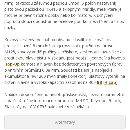
mm), taktickou zásuvnou pažbou Emod (6 poloh nastavení),
pistolovou pažbičkou HK416 a sklopnými mířidly, mezi které je
možné připevnit různé optiky nebo kolimátory. K uchycení
popruhu slouží oboustranné ocelové poutko mezi tělem a trubicí
pažby.
Kovový zesílený mechabox obsahuje kvalitní ocelová kola,
precizní kluzná 8 mm ložiska (cross slot), pružinu na úrovni
M125, kovový vodič pružiny s ložiskem, zesílenou hlavu válce a
protitlakou hlavu pístu. V základu jistě potěší i jednodílná kovová
Hop-Up
komora a hlaveň bez dodatečných povrchových úprav
o vnitřním průměru 6,08 mm. Součástí balení je nabíječka,
akumulátor 8,4V/1200 mAh (malý konektor), plastový vytěrák na
čištění hlavně a vysokokapacitní zásobník na 400
BB
(
Hicap
).
Nabídku doporučeného airsoft příslušenství, seznam parametrů
a další užitečné informace k produktu M4 SD, Keymod, 9 Inch,
Black, Cyma, CM.079E naleznete v záložkách.
Alternativy