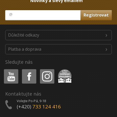
Novinky a slevy emailem
Důležité odkazy
Platba a doprava
Sledujte nás
Youtube
Facebook
Instagram
Heureka
Kontaktujte nás
Volejte Po-Pá, 9-18
(+420)
733 124 416