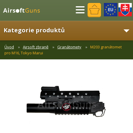
Menu
Kategorie produktů
Úvod
Airsoft zbraně
Granátomety
M203 granátomet
pro M16, Tokyo Marui