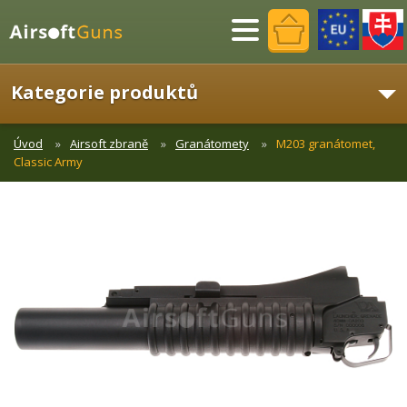
Menu
Kategorie produktů
Úvod
Airsoft zbraně
Granátomety
M203 granátomet,
Classic Army