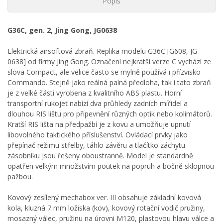
Popis
G36C, gen. 2, Jing Gong, JG0638
Elektrická airsoftová zbraň. Replika modelu G36C [G608, JG-
0638] od firmy Jing Gong. Označení nejkratší verze C vychází ze
slova Compact, ale velice často se mylně používá i přízvisko
Commando. Stejně jako reálná palná předloha, tak i tato zbraň
je z velké části vyrobena z kvalitního ABS plastu. Horní
transportní rukojeť nabízí dva průhledy zadních mířidel a
dlouhou RIS lištu pro připevnění různých optik nebo kolimátorů.
Kratší RIS lišta na předpažbí je z kovu a umožňuje upnutí
libovolného taktického příslušenství. Ovládací prvky jako
přepínač režimu střelby, táhlo závěru a tlačítko záchytu
zásobníku jsou řešeny oboustranně. Model je standardně
opatřen velkým množstvím poutek na popruh a bočně sklopnou
pažbou.
Kovový zesílený mechabox ver. III obsahuje základní kovová
kola, kluzná 7 mm ložiska (kov), kovový rotační vodič pružiny,
mosazný válec, pružinu na úrovni M120, plastovou hlavu válce a