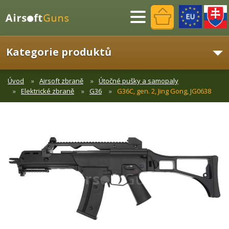
Menu
Kategorie produktů
Úvod
Airsoft zbraně
Útočné pušky a samopaly
Elektrické zbraně
G36
G36C, gen. 2, Jing Gong, JG0638