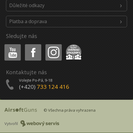
Důležité odkazy
Platba a doprava
Sledujte nás
Youtube
Facebook
Instagram
Heureka
Kontaktujte nás
Volejte Po-Pá, 9-18
(+420)
733 124 416
© Všechna práva vyhrazena
Vytvořil