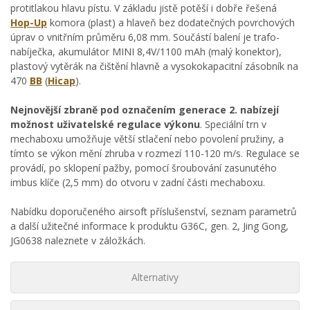
protitlakou hlavu pístu. V základu jistě potěší i dobře řešená
Hop-Up
komora (plast) a hlaveň bez dodatečných povrchových
úprav o vnitřním průměru 6,08 mm. Součástí balení je trafo-
nabíječka, akumulátor MINI 8,4V/1100 mAh (malý konektor),
plastový vytěrák na čištění hlavně a vysokokapacitní zásobník na
470
BB
(
Hicap
).
Nejnovější zbraně pod označením generace 2. nabízejí
možnost uživatelské regulace výkonu
. Speciální trn v
mechaboxu umožňuje větší stlačení nebo povolení pružiny, a
tímto se výkon mění zhruba v rozmezí 110-120 m/s. Regulace se
provádí, po sklopení pažby, pomocí šroubování zasunutého
imbus klíče (2,5 mm) do otvoru v zadní části mechaboxu.
Nabídku doporučeného airsoft příslušenství, seznam parametrů
a další užitečné informace k produktu G36C, gen. 2, Jing Gong,
JG0638 naleznete v záložkách.
Alternativy