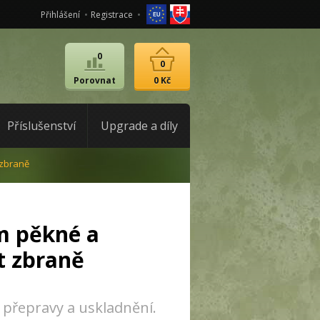
Přihlášení
Registrace
0
0
Porovnat
0 Kč
Příslušenství
Upgrade a díly
 zbraně
m pěkné a
ft zbraně
přepravy a uskladnění.