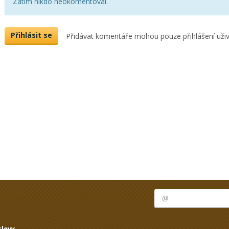
Zatím nikdo neokomentoval.
Přihlásit se
Přidávat komentáře mohou pouze přihlášení uživ
levy.