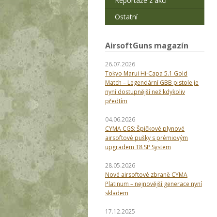
Reportáže z akcí
Ostatní
AirsoftGuns magazín
26.07.2026
Tokyo Marui Hi-Capa 5.1 Gold
Match – Legendární GBB pistole je
nyní dostupnější než kdykoliv
předtím
04.06.2026
CYMA CGS: Špičkové plynové
airsoftové pušky s prémiovým
upgradem T8 SP System
28.05.2026
Nové airsoftové zbraně CYMA
Platinum – nejnovější generace nyní
skladem
17.12.2025