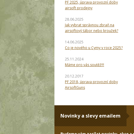
PF 2025, úprava provozní doby
airsoft prodejny
28.06.2025
Jak vybrat správnou zbraň na
airsoftový tábor nebo kroužek?
14.06.2025
Co je nového u Cymy v roce 2025?
25.11.2024
Máme pro vás soutěž!!!
20.12.2017
PF 2018, úprava provozní doby
AirsoftGuns
Novinky a slevy emailem
Budeme vám zasílat novinky, akce a s