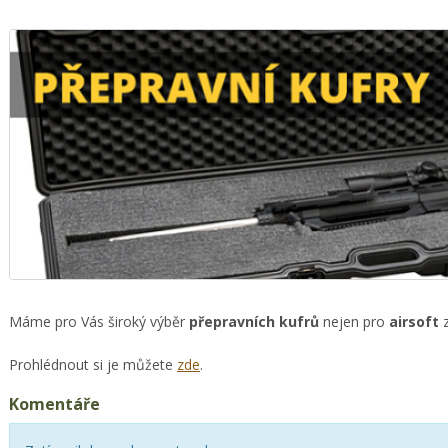
Máme pro Vás široký výběr
přepravních kufrů
nejen pro
airsoft
z
Prohlédnout si je můžete
zde
.
Komentáře