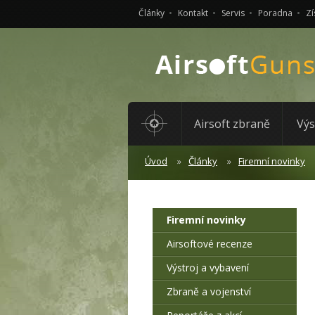
Články
Kontakt
Servis
Poradna
Zí
Airsoft zbraně
Výs
Úvod
Články
Firemní novinky
Firemní novinky
Airsoftové recenze
Výstroj a vybavení
Zbraně a vojenství