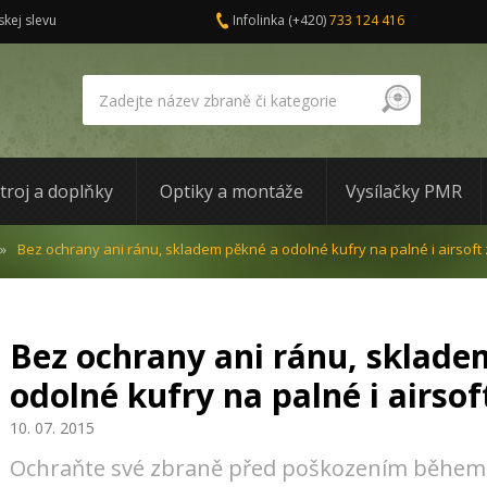
skej slevu
Infolinka
(+420)
733 124 416
troj a doplňky
Optiky a montáže
Vysílačky PMR
Bez ochrany ani ránu, skladem pěkné a odolné kufry na palné i airsoft
Bez ochrany ani ránu, sklade
odolné kufry na palné i airso
10. 07. 2015
Ochraňte své zbraně před poškozením během 