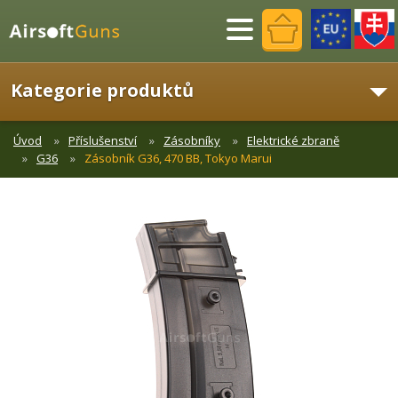
Menu
Kategorie produktů
Úvod
Příslušenství
Zásobníky
Elektrické zbraně
G36
Zásobník G36, 470 BB, Tokyo Marui