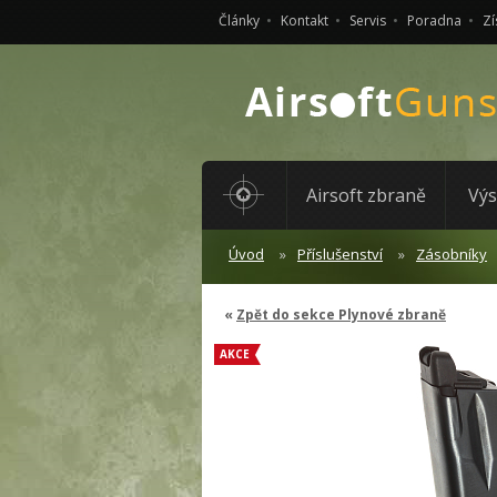
Články
Kontakt
Servis
Poradna
Zí
Airsoft zbraně
Výs
Úvod
Příslušenství
Zásobníky
Zpět do sekce Plynové zbraně
AKCE