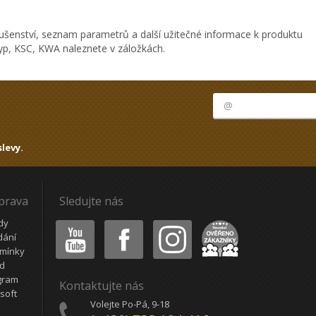
ušenství, seznam parametrů a další užitečné informace k produktu
typ, KSC, KWA naleznete v záložkách.
levy.
oprava
Sledujte nás
Youtube
Facebook
Instagram
Heureka
dy
dání
mínky
ád
gram
Kontaktujte nás
soft
Volejte Po-Pá, 9-18