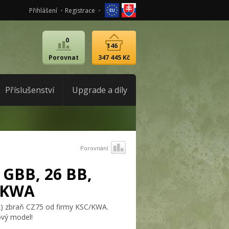
Přihlášení
Registrace
0
146
Porovnat
347 445 Kč
Příslušenství
Upgrade a díly
Porovnání
 GBB, 26 BB,
, KWA
k) zbraň CZ75 od firmy KSC/KWA.
ový model!