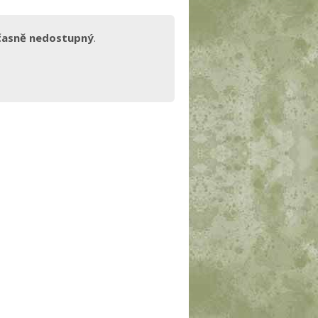
časně nedostupný
.