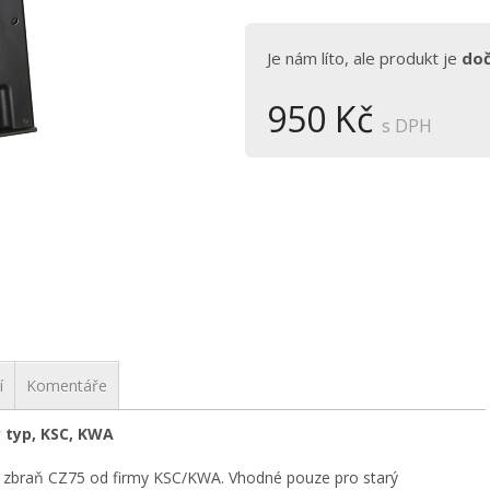
Je nám líto, ale produkt je
do
950 Kč
s DPH
í
Komentáře
ý typ, KSC, KWA
 zbraň CZ75 od firmy KSC/KWA. Vhodné pouze pro starý