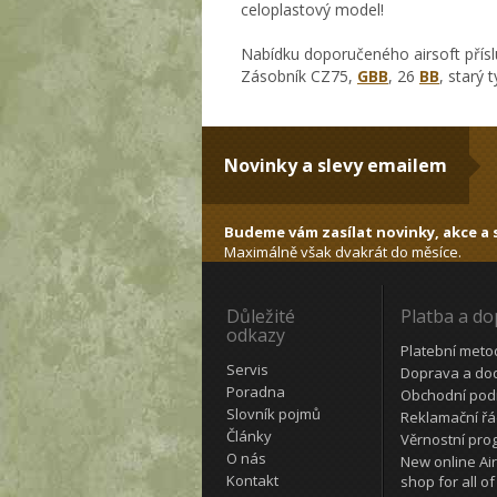
celoplastový model!
Nabídku doporučeného airsoft přísl
Zásobník CZ75,
GBB
, 26
BB
, starý 
Novinky a slevy emailem
Budeme vám zasílat novinky, akce a s
Maximálně však dvakrát do měsíce.
Důležité
Platba a d
odkazy
Platební meto
Servis
Doprava a do
Poradna
Obchodní pod
Slovník pojmů
Reklamační ř
Články
Věrnostní pro
O nás
New online Air
Kontakt
shop for all of