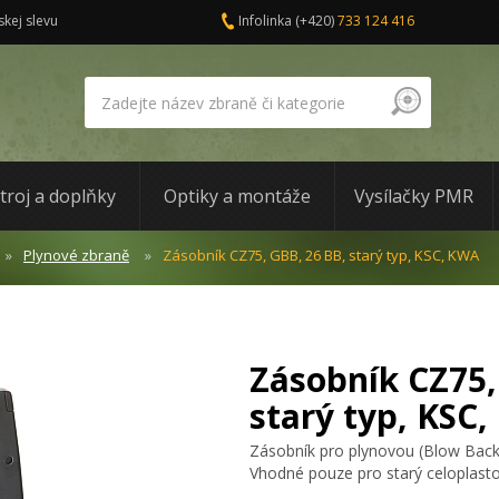
skej slevu
Infolinka
(+420)
733 124 416
troj a doplňky
Optiky a montáže
Vysílačky PMR
Plynové zbraně
Zásobník CZ75, GBB, 26 BB, starý typ, KSC, KWA
Zásobník CZ75,
starý typ, KSC
Zásobník pro plynovou (Blow Bac
Vhodné pouze pro starý celoplast