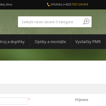
skej slevu
Infolinka
(+420)
733 124 416
troj a doplňky
Optiky a montáže
Vysílačky PMR
Příjmení:
*