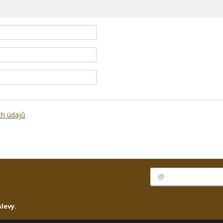
ch údajů
levy.