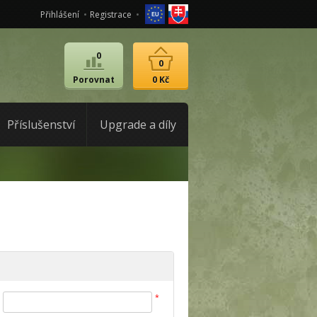
Přihlášení
Registrace
0
0
Porovnat
0 Kč
Příslušenství
Upgrade a díly
*