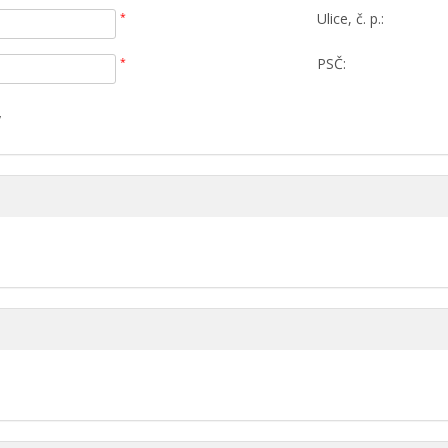
Ulice, č. p.:
*
PSČ:
*
y