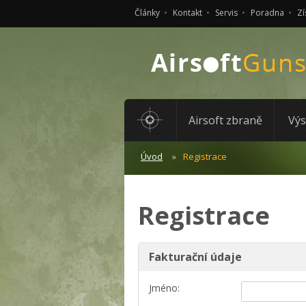
Články
Kontakt
Servis
Poradna
Zí
Airsoft zbraně
Výs
Úvod
Registrace
Registrace
Fakturační údaje
Jméno: