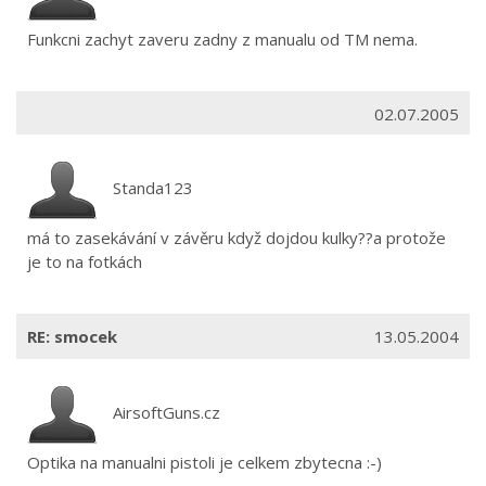
Funkcni zachyt zaveru zadny z manualu od TM nema.
02.07.2005
Standa123
má to zasekávání v závěru když dojdou kulky??a protože
je to na fotkách
RE: smocek
13.05.2004
AirsoftGuns.cz
Optika na manualni pistoli je celkem zbytecna :-)