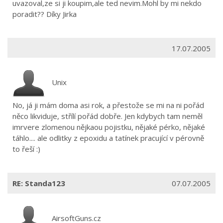
uvazoval,ze si ji koupim,ale ted nevim.Mohl by mi nekdo
poradit?? Díky Jirka
17.07.2005
Unix
No, já ji mám doma asi rok, a přestože se mi na ni pořád
něco likviduje, střílí pořád dobře. Jen kdybych tam neměl
imrvere zlomenou nějkaou pojistku, nějaké pérko, nějaké
táhlo.... ale odlitky z epoxidu a tatínek pracující v pérovně
to řeší :)
RE: Standa123
07.07.2005
AirsoftGuns.cz