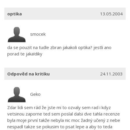
optika
13.05.2004
smocek
da se pouzit na tudle zbran jakakoli optika? jestli ano
porad te jaka!diky
Odpověd na kritiku
24.11.2003
Geko
Zdar lidi sem rád že jste mi to ozvaly sem rad i kdyz
vetsinou zaporne ted sem poslal dalsi dve tahla recenze
byla moje první takže nebyla nic moc žadný učený z nebe
nespadl takze se pokusim to psat lepe a aby to teda