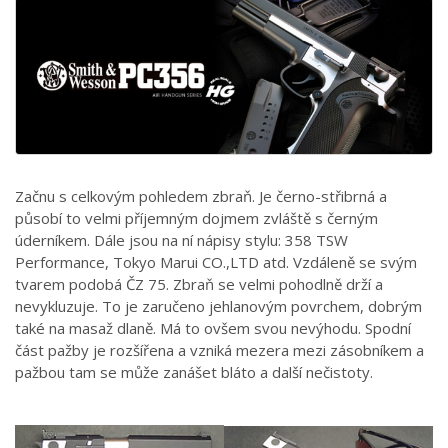
Začnu s celkovým pohledem zbraň. Je černo-střibrná a
působí to velmi příjemným dojmem zvláště s černým
úderníkem. Dále jsou na ní nápisy stylu: 358 TSW
Performance, Tokyo Marui CO.,LTD atd. Vzdáleně se svým
tvarem podobá ČZ 75. Zbraň se velmi pohodlně drží a
nevykluzuje. To je zaručeno jehlanovým povrchem, dobrým
také na masaž dlaně. Má to ovšem svou nevýhodu. Spodní
část pažby je rozšířena a vzniká mezera mezi zásobníkem a
pažbou tam se může zanášet bláto a další nečistoty.