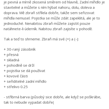
je pevná a mírně zkosená směrem od hlavně, Zadní mířidlo je
stavitelné a můžete s ním hýbat nahoru, dolu, doleva a
doprava. Mě zbraň střílela dobře, takže sem seřizovat
mířidla nemusel. Pojistka se může zdát zapeklitá, ale je to
jednoduché. Nenabitou zbraň můžete zajistit pouze
natáhnete-li úderník. Nabitou zbraň zajisíte v pohodě.
Tak a teď to shrneme. Zbraň má své (+) a (-):
+ 30-raný zásobník
+ přesná
+ skladná
+ pohodlně se drží
+ pojistka se dá používat
+ kovové části
+ seřiditelné zadní mířidlo
+ střelivo 0.25
- stříbrná barva (působý sice dobře, ale když se poškrábe,
tak to nebude vypadat dobře(