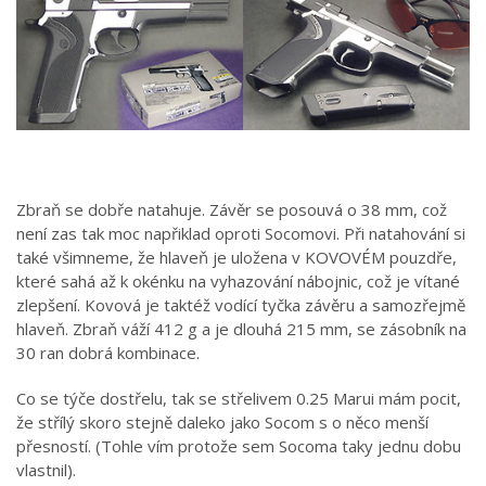
Zbraň se dobře natahuje. Závěr se posouvá o 38 mm, což
není zas tak moc napřiklad oproti Socomovi. Při natahování si
také všimneme, že hlaveň je uložena v KOVOVÉM pouzdře,
které sahá až k okénku na vyhazování nábojnic, což je vítané
zlepšení. Kovová je taktéž vodící tyčka závěru a samozřejmě
hlaveň. Zbraň váží 412 g a je dlouhá 215 mm, se zásobník na
30 ran dobrá kombinace.
Co se týče dostřelu, tak se střelivem 0.25 Marui mám pocit,
že střílý skoro stejně daleko jako Socom s o něco menší
přesností. (Tohle vím protože sem Socoma taky jednu dobu
vlastnil).