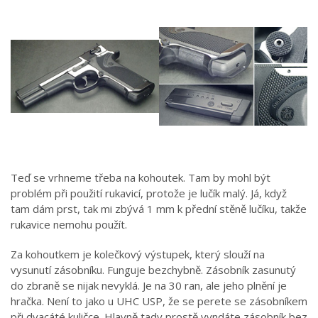
Teď se vrhneme třeba na kohoutek. Tam by mohl být
problém při použití rukavicí, protože je lučík malý. Já, když
tam dám prst, tak mi zbývá 1 mm k přední stěně lučíku, takže
rukavice nemohu použít.
Za kohoutkem je kolečkový výstupek, který slouží na
vysunutí zásobníku. Funguje bezchybně. Zásobník zasunutý
do zbraně se nijak nevyklá. Je na 30 ran, ale jeho plnění je
hračka. Není to jako u UHC USP, že se perete se zásobníkem
při dvacáté kuličce. Hlavně tady prostě vyndáte zásobník bez