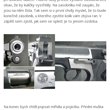
obav, že by kuličky vystřelily. Na zasobníku mě zaujalo, že
jsou na něm čísla. Tak sem si v první chvíly myslel, že to bude
konečně zásobník, u kterého zjistíte kolik vám zbýva ran. V
zápětí sem zjistil, jak sem se spletl. Je to jenom ozdoba.
Na konec bych chtěl popsat mířidla a pojistku. Přední muška