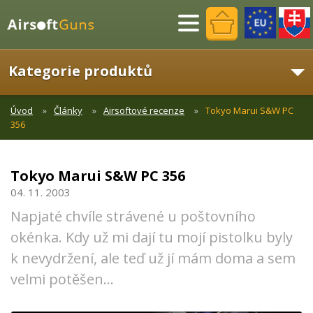
Menu
Kategorie produktů
Úvod
Články
Airsoftové recenze
Tokyo Marui S&W PC
356
Tokyo Marui S&W PC 356
04. 11. 2003
Napjaté chvíle strávené u poštovního
okénka. Kdy už mi dají tu mojí pistolku byly
k nevydržení, ale teď už jí mám doma a sem
velmi potěšen...