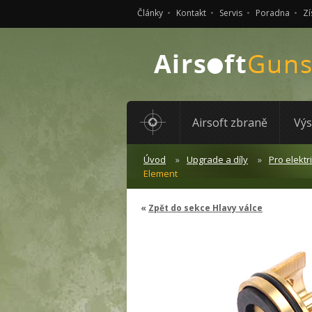
Články
Kontakt
Servis
Poradna
Zí
Airsoft zbraně
Výs
Úvod
Upgrade a díly
Pro elektr
Element
Zpět do sekce Hlavy válce