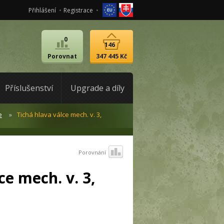
Přihlášení
Registrace
0
146
Porovnat
347 445 Kč
Příslušenství
Upgrade a díly
e
Tichá hlava válce mech. v. 3,
Porovnání
ce mech. v. 3,