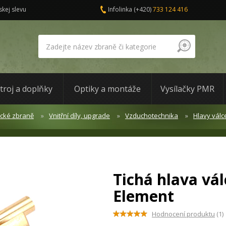
skej slevu
Infolinka
(+420)
733 124 416
troj a doplňky
Optiky a montáže
Vysílačky PMR
ické zbraně
Vnitřní díly, upgrade
Vzduchotechnika
Hlavy válc
Tichá hlava vál
Element
Hodnocení produktu
(1)