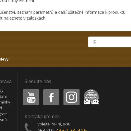
3 od firmy Element.
ušenství, seznam parametrů a další užitečné informace k produktu
nt naleznete v záložkách.
levy.
oprava
Sledujte nás
Youtube
Facebook
Instagram
Heureka
dy
dání
mínky
ád
gram
Kontaktujte nás
soft
Volejte Po-Pá, 9-18
(+420)
733 124 416