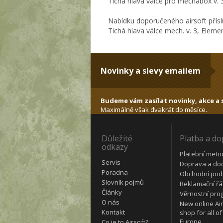
Tichá hlava válce pro mechabox v. 
Nabídku doporučeného airsoft přísl
Tichá hlava válce mech. v. 3, Eleme
Novinky a slevy emailem
Budeme vám zasílat novinky, akce a s
Maximálně však dvakrát do měsíce.
Důležité
Platba a d
odkazy
Platební meto
Servis
Doprava a do
Poradna
Obchodní pod
Slovník pojmů
Reklamační ř
Články
Věrnostní pro
O nás
New online Air
Kontakt
shop for all of
Europe
Co je to Airsoft?