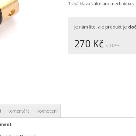
Tichá hlava válce pro mechabox v.
Je nám líto, ale produkt je
do
270 Kč
s DPH
í
Komentáře
Hodnocení
lement