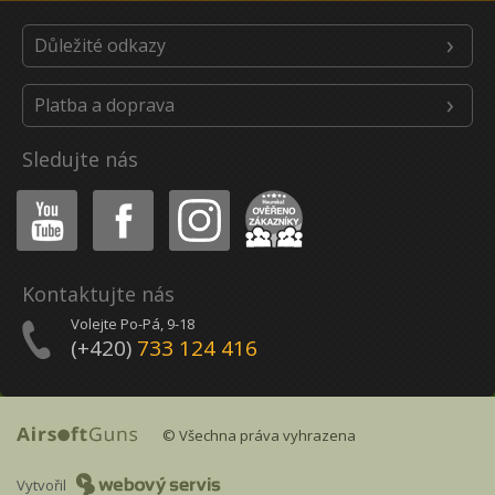
Důležité odkazy
Platba a doprava
Sledujte nás
Youtube
Facebook
Instagram
Heureka
Kontaktujte nás
Volejte Po-Pá, 9-18
(+420)
733 124 416
© Všechna práva vyhrazena
Vytvořil