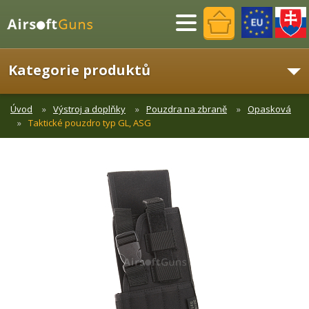
Menu
Kategorie produktů
Úvod
Výstroj a doplňky
Pouzdra na zbraně
Opasková
Taktické pouzdro typ GL, ASG