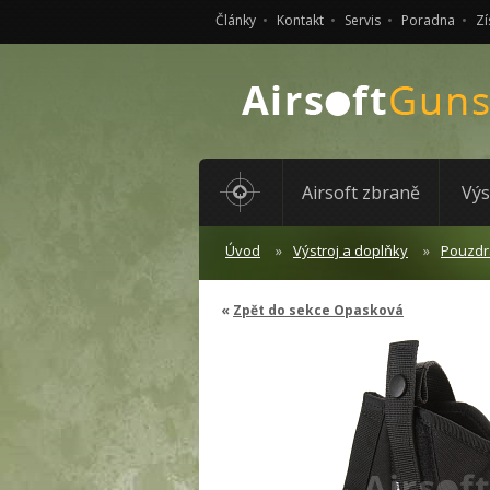
Články
Kontakt
Servis
Poradna
Zí
Airsoft zbraně
Výs
Úvod
Výstroj a doplňky
Pouzdr
Zpět do sekce Opasková