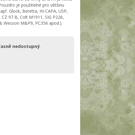
Pouzdro je použitelné pro většinu
např. Glock, Beretta, HI-CAPA, USP,
, CZ 97 B, Colt M1911, SIG P226,
 & Wesson M&P9, PC356 apod.).
časně nedostupný
.