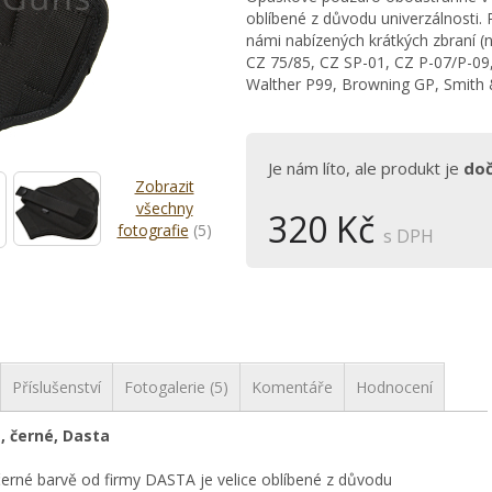
oblíbené z důvodu univerzálnosti. 
námi nabízených krátkých zbraní (
CZ 75/85, CZ SP-01, CZ P-07/P-09
Walther P99, Browning GP, Smith
Je nám líto, ale produkt je
do
Zobrazit
všechny
320 Kč
fotografie
(5)
s DPH
Příslušenství
Fotogalerie (5)
Komentáře
Hodnocení
 černé, Dasta
rné barvě od firmy DASTA je velice oblíbené z důvodu