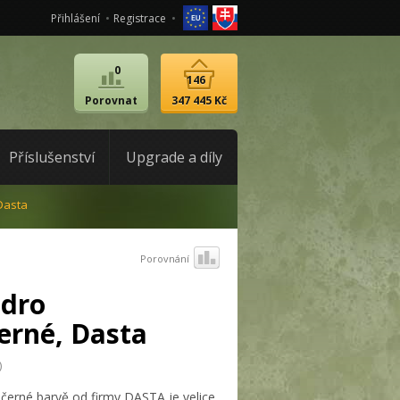
Přihlášení
Registrace
0
146
Porovnat
347 445 Kč
Příslušenství
Upgrade a díly
Dasta
Porovnání
dro
erné, Dasta
)
erné barvě od firmy DASTA je velice