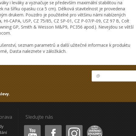
aváky i leváky a vyznačuje se především maximální stabilitou na
 na šířku opasku cca 5 cm). Délková stavitelnost je provedena
ným drukem. Pouzdro je použitelné pro většinu námi nabízených
ta, HI-CAPA, USP, CZ 75/85, CZ SP-01, CZ P-07/P-09, CZ 97 B, Colt
owning GP, Smith & Wesson M&P9, PC356 apod.). Nevejdou se větší
Socom.
ušenství, seznam parametrů a další užitečné informace k produktu
né, Dasta naleznete v záložkách.
levy.
oprava
Sledujte nás
Youtube
Facebook
Instagram
Heureka
dy
dání