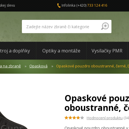
skej slevu
Infolinka
(+420)
733 124 416
troj a doplňky
Optiky a montáže
Vysílačky PMR
a na zbraně
Opasková
Opaskové pouzdro oboustranné, černé, 
Opaskové pouz
oboustranné, č
Hodnocení produktu
(34
Opaskové pouzdro oboustranné v č