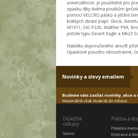
univerzálnosti. Je použitelné pro pr
opasku díky dvěma poutkům (průvlek
pomocí VELCRO pásků a jištění čer
krátkých zbraní (např. Glock, Beret
M1911, SIG P226, Walther P99, Br
pistole typu Desert Eagle a Mk23 
Nabídku doporučeného airsoft přísl
Opaskové pouzdro oboustranné, čer
Novinky a slevy emailem
Budeme vám zasílat novinky, akce a s
Maximálně však dvakrát do měsíce.
Důležité
Platba a d
odkazy
Platební meto
Servis
Doprava a do