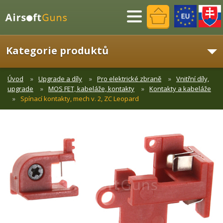
Menu
Kategorie produktů
Úvod
Upgrade a díly
Pro elektrické zbraně
Vnitřní díly,
upgrade
MOS FET, kabeláže, kontakty
Kontakty a kabeláže
Spínací kontakty, mech v. 2, ZC Leopard