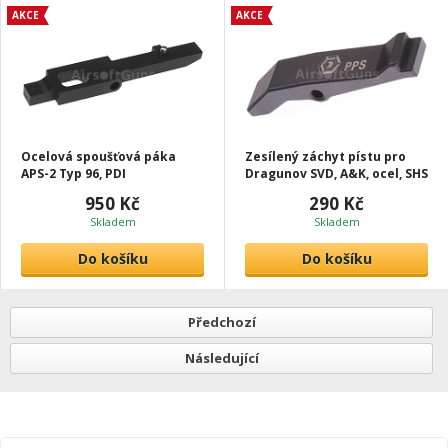
AKCE
AKCE
Ocelová spoušťová páka
Zesílený záchyt pístu pro
APS-2 Typ 96, PDI
Dragunov SVD, A&K, ocel, SHS
950 Kč
290 Kč
Skladem
Skladem
Do košíku
Do košíku
Předchozí
Následující