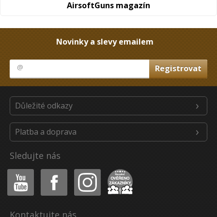
AirsoftGuns magazín
Novinky a slevy emailem
Důležité odkazy
Platba a doprava
Sledujte nás
Youtube
Facebook
Instagram
Heureka
Kontaktujte nás