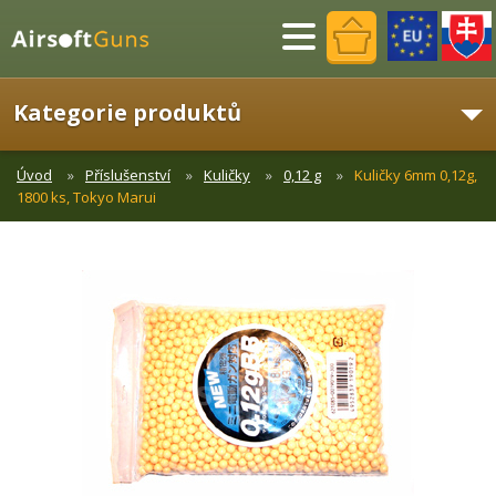
Menu
Kategorie produktů
Úvod
Příslušenství
Kuličky
0,12 g
Kuličky 6mm 0,12g,
1800 ks, Tokyo Marui