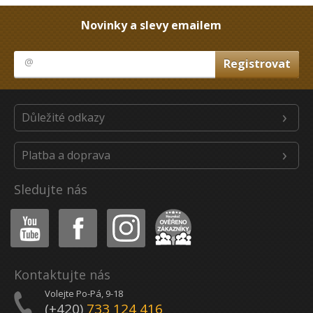
Novinky a slevy emailem
Důležité odkazy
Platba a doprava
Sledujte nás
Youtube
Facebook
Instagram
Heureka
Kontaktujte nás
Volejte Po-Pá, 9-18
(+420)
733 124 416