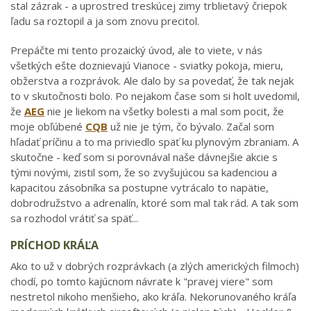
stal zázrak - a uprostred treskúcej zimy trblietavý čriepok
ľadu sa roztopil a ja som znovu precitol.
Prepáčte mi tento prozaický úvod, ale to viete, v nás
všetkých ešte doznievajú Vianoce - sviatky pokoja, mieru,
obžerstva a rozprávok. Ale dalo by sa povedať, že tak nejak
to v skutočnosti bolo. Po nejakom čase som si holt uvedomil,
že
AEG
nie je liekom na všetky bolesti a mal som pocit, že
moje obľúbené
CQB
už nie je tým, čo bývalo. Začal som
hľadať príčinu a to ma priviedlo späť ku plynovým zbraniam. A
skutočne - keď som si porovnával naše dávnejšie akcie s
tými novými, zistil som, že so zvyšujúcou sa kadenciou a
kapacitou zásobníka sa postupne vytrácalo to napätie,
dobrodružstvo a adrenalín, ktoré som mal tak rád. A tak som
sa rozhodol vrátiť sa späť...
PRÍCHOD KRÁĽA
Ako to už v dobrých rozprávkach (a zlých amerických filmoch)
chodí, po tomto kajúcnom návrate k "pravej viere" som
nestretol nikoho menšieho, ako kráľa. Nekorunovaného kráľa