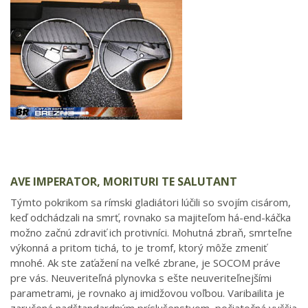
AVE IMPERATOR, MORITURI TE SALUTANT
Týmto pokrikom sa rímski gladiátori lúčili so svojím cisárom,
keď odchádzali na smrť, rovnako sa majiteľom há-end-káčka
možno začnú zdraviť ich protivníci. Mohutná zbraň, smrteľne
výkonná a pritom tichá, to je tromf, ktorý môže zmeniť
mnohé. Ak ste zaťažení na veľké zbrane, je SOCOM práve
pre vás. Neuveriteľná plynovka s ešte neuveriteľnejšími
parametrami, je rovnako aj imidžovou voľbou. Varibailita je