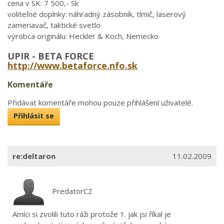
cena v SK: 7 500,- Sk
voliteľné doplnky: náhradný zásobník, tlmič, laserový
zameriavač, taktické svetlo
výrobca originálu: Heckler & Koch, Nemecko
UPIR - BETA FORCE
http://www.betaforce.nfo.sk
Komentáře
Přidávat komentáře mohou pouze přihlášení uživatelé.
Přihlásit se
re:deltaron
11.02.2009
PredatorCZ
Amíci si zvolili tuto ráži protože 1. jak jsi říkal je