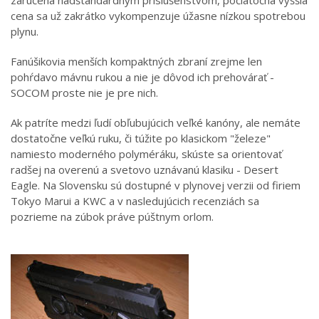
zaručená nadštandardným príslušenstvom, počiatočná vyššia
cena sa už zakrátko vykompenzuje úžasne nízkou spotrebou
plynu.
Fanúšikovia menších kompaktných zbraní zrejme len
pohŕdavo mávnu rukou a nie je dôvod ich prehovárať -
SOCOM proste nie je pre nich.
Ak patríte medzi ľudí obľubujúcich veľké kanóny, ale nemáte
dostatočne veľkú ruku, či túžite po klasickom "železe"
namiesto moderného polyméráku, skúste sa orientovať
radšej na overenú a svetovo uznávanú klasiku - Desert
Eagle. Na Slovensku sú dostupné v plynovej verzii od firiem
Tokyo Marui a KWC a v nasledujúcich recenziách sa
pozrieme na zúbok práve púštnym orlom.