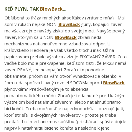
KEĎ PLYN, TAK
BlowBack
...
Obľúbená to fráza mnohých airsofťákov (vrátane mňa)... Mal
som v rukách nejaké NON-
BlowBack
guny, kopajúci záver
ma však zrejme navždy získal do svojej moci. Navyše pevný
záver, ktorým sa u NON-
BlowBack
zbraní nedá
mechanizmus natiahnuť vo mne vzbudzoval odpor. U
kráľovského Hecklera je však všetko trochu inak. Už na
papierovom prebale výrobca avízuje FIXOVANÝ ZÁVER. O to
väčšie bolo moje prekvapenie, keď som zistil, že Mk23 nemá
záver PEVNÝ, len nekopajúci. Zbraň ním pohodlne
obtiahnete, pričom sa vám otvorí vyhadzovacie okienko. V
čom teda spočíva hlavný rozdiel SOCOMa oproti
BlowBack
plynovkám? Predovšetkým je to absencia
poloautomatického módu. Zbraň je teda nutné pred každým
výstrelom buď natiahnuť záverom, alebo natiahnuť priamo
bicí kohút. Tretia možnosť je najjednoduchšia - poznajú ju tí,
ktorí strieľali s dvojčinných revolverov - proste je treba
pretlačiť bicí mechanizmus spúšťou (pri stláčaní spúšte dojde
najprv k natiahnutiu bicieho kohúta a následne k jeho