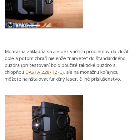
Montážna základňa sa ale bez väčších problémov dá zložiť
dole a potom zbraň nielenže "narvete" do štandardného
púzdra (pri testovaní bolo použité taktické púzdro s
chlopňou
DASTA 228/TZ-C
), ale na monážnu koľajnicu
môžete nainštalovať funkčný laser, či iné príslušenstvo.