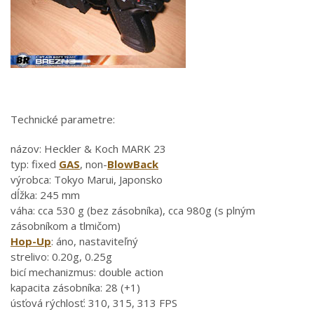
Technické parametre:
názov: Heckler & Koch MARK 23
typ: fixed
GAS
, non-
BlowBack
výrobca: Tokyo Marui, Japonsko
dĺžka: 245 mm
váha: cca 530 g (bez zásobníka), cca 980g (s plným
zásobníkom a tlmičom)
Hop-Up
: áno, nastaviteľný
strelivo: 0.20g, 0.25g
bicí mechanizmus: double action
kapacita zásobníka: 28 (+1)
úsťová rýchlosť: 310, 315, 313 FPS