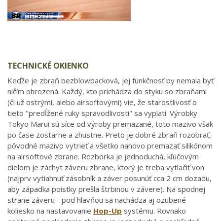
TECHNICKÉ OKIENKO
Keďže je zbraň bezblowbacková, jej funkčnosť by nemala byť
ničím ohrozená. Každý, kto prichádza do styku so zbraňami
(či už ostrými, alebo airsoftovými) vie, že starostlivosť o
tieto "predĺžené ruky spravodlivosti" sa vyplatí. Výrobky
Tokyo Marui sú síce od výroby premazané, toto mazivo však
po čase zostarne a zhustne. Preto je dobré zbraň rozobrať,
pôvodné mazivo vytrieť a všetko nanovo premazať silikónom
na airsoftové zbrane. Rozborka je jednoduchá, kľúčovým
dielom je záchyt záveru zbrane, ktorý je treba vytlačiť von
(najprv vytiahnuť zásobník a záver posunúť cca 2 cm dozadu,
aby západka poistky prešla štrbinou v závere). Na spodnej
strane záveru - pod hlavňou sa nachádza aj ozubené
koliesko na nastavovanie
Hop-Up
systému. Rovnako