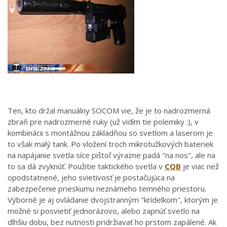
Ten, kto držal manuálny SOCOM vie, že je to nadrozmerná
zbraň pre nadrozmerné ruky (už vidím tie polemiky :), v
kombinácii s montážnou základňou so svetlom a laserom je
to však malý tank. Po vložení troch mikrotužkových bateriek
na napájanie svetla síce pištoľ výrazne padá "na nos", ale na
to sa dá zvyknúť. Použitie taktického svetla v
CQB
je viac než
opodstatnené, jeho svietivosť je postačujúca na
zabezpečenie prieskumu neznámeho temného priestoru.
Výborné je aj ovládanie dvojstranným "krídelkom", ktorým je
možné si posvietiť jednorázovo, alebo zapnúť svetlo na
dlhšiu dobu, bez nutnosti pridržiavať ho prstom zapálené. Ak