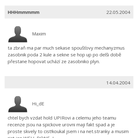
HHHmmmmm
22.05.2004
Maxim
ta zbraň ma par much sekase spoušťovy mechanyzmus
zasobnik poda 2 kule a sekne se hop up po delši době
přestane hopovat uchází ze zasobniko plyn.
14.04.2004
Hi_dE
chtel bych vzdat hold UPIRovi a celemu jeho teamu
recenze jsou na spickove urovni maji fakt spad a je
proste skvely to cist!koukal jsem i na net.stranky a musim