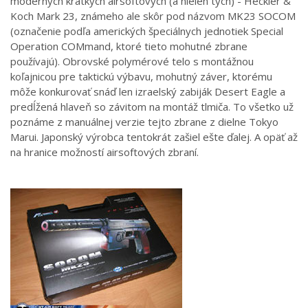
moderných krátkych airsoftových (a nielen tých) - Heckler &
Koch Mark 23, známeho ale skôr pod názvom MK23 SOCOM
(označenie podľa amerických špeciálnych jednotiek Special
Operation COMmand, ktoré tieto mohutné zbrane
používajú). Obrovské polymérové telo s montážnou
koľajnicou pre taktickú výbavu, mohutný záver, ktorému
môže konkurovať snáď len izraelský zabiják Desert Eagle a
predĺžená hlaveň so závitom na montáž tlmiča. To všetko už
poznáme z manuálnej verzie tejto zbrane z dielne Tokyo
Marui. Japonský výrobca tentokrát zašiel ešte ďalej. A opäť až
na hranice možností airsoftových zbraní.