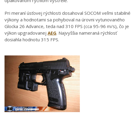
opakovanom rýchlom výstrele.
Pri meraní úsťovej rýchlosti dosahoval SOCOM veľmi stabilné
výkony a hodnotami sa pohyboval na úrovni vytunovaného
Glocka 26 Advance, teda nad 310 FPS (cca 95-96 m/s), čo je
výkon upgradovanej
AEG
. Najvyššia nameraná rýchlosť
dosiahla hodnotu 315 FPS.