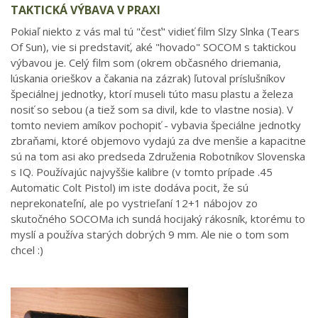
TAKTICKÁ VÝBAVA V PRAXI
Pokiaľ niekto z vás mal tú "česť" vidieť film Slzy Slnka (Tears
Of Sun), vie si predstaviť, aké "hovado" SOCOM s taktickou
výbavou je. Celý film som (okrem občasného driemania,
lúskania orieškov a čakania na zázrak) ľutoval príslušníkov
špeciálnej jednotky, ktorí museli túto masu plastu a železa
nosiť so sebou (a tiež som sa divil, kde to vlastne nosia). V
tomto neviem amíkov pochopiť - vybavia špeciálne jednotky
zbraňami, ktoré objemovo vydajú za dve menšie a kapacitne
sú na tom asi ako predseda Združenia Robotníkov Slovenska
s IQ. Používajúc najvyššie kalibre (v tomto prípade .45
Automatic Colt Pistol) im iste dodáva pocit, že sú
neprekonateľní, ale po vystrieľaní 12+1 nábojov zo
skutočného SOCOMa ich sundá hocijaký rákosník, ktorému to
myslí a používa starých dobrých 9 mm. Ale nie o tom som
chcel :)