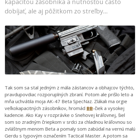
kapacitou zásobníka a nutnosťou často
dobíjať, ale aj pôžitkom zo streľby...
Tak som sa stal jedným z mála zástancov a obhajcov týchto,
pravdupovdiac rozporuplných zbraní. Potom ale prišlo leto a
mňa uchvátila moja AK-47 Beta SpecNaz. Zlákali ma orgie
veľkokapacitných zásobníkov, hromád
BB
-čiek a vysokej
kadencie. Ako Kay v rozprávke o Snehovej kráľovnej, šiel
som so zradným čriepkom v srdci za chladnou kráľovnou so
zvláštnym menom Beta a pomaly som zabúdal na vernú malú
Gerdu s typovým označením Tactical Master. A potom sa