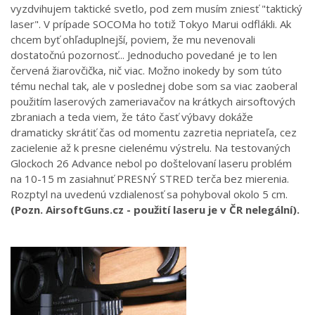
vyzdvihujem taktické svetlo, pod zem musím zniesť "taktický
laser". V prípade SOCOMa ho totiž Tokyo Marui odflákli. Ak
chcem byť ohľaduplnejší, poviem, že mu nevenovali
dostatočnú pozornosť... Jednoducho povedané je to len
červená žiarovčička, nič viac. Možno inokedy by som túto
tému nechal tak, ale v poslednej dobe som sa viac zaoberal
použitím laserových zameriavačov na krátkych airsoftových
zbraniach a teda viem, že táto časť výbavy dokáže
dramaticky skrátiť čas od momentu zazretia nepriateľa, cez
zacielenie až k presne cielenému výstrelu. Na testovaných
Glockoch 26 Advance nebol po doštelovaní laseru problém
na 10-15 m zasiahnuť PRESNÝ STRED terča bez mierenia.
Rozptyl na uvedenú vzdialenosť sa pohyboval okolo 5 cm.
(Pozn. AirsoftGuns.cz - použití laseru je v ČR nelegální).