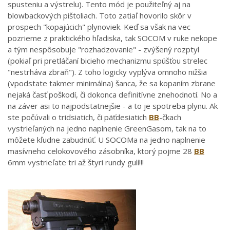
spusteniu a výstrelu). Tento mód je použiteľný aj na
blowbackových pištoliach. Toto zatiaľ hovorilo skôr v
prospech "kopajúcich" plynoviek. Keď sa však na vec
pozrieme z praktického hľadiska, tak SOCOM v ruke nekope
a tým nespôsobuje "rozhadzovanie" - zvýšený rozptyl
(pokiaľ pri pretláčaní bicieho mechanizmu spúšťou strelec
"nestrháva zbraň"). Z toho logicky vyplýva omnoho nižšia
(vpodstate takmer minimálna) šanca, že sa kopaním zbrane
nejaká časť poškodí, či dokonca definitívne znehodnotí. No a
na záver asi to najpodstatnejšie - a to je spotreba plynu. Ak
ste počúvali o tridsiatich, či päťdesiatich
BB
-čkach
vystrieľaných na jedno naplnenie GreenGasom, tak na to
môžete kľudne zabudnúť. U SOCOMa na jedno naplnenie
masívneho celokovového zásobníka, ktorý pojme 28
BB
6mm vystrieľate tri až štyri rundy gulí!!!