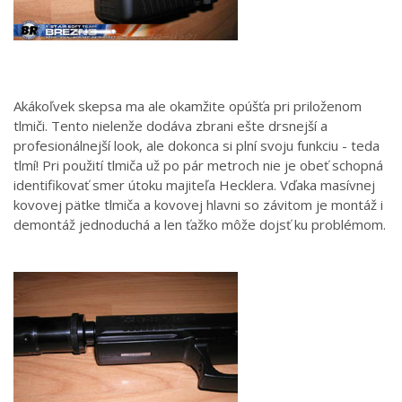
Akákoľvek skepsa ma ale okamžite opúšťa pri priloženom
tlmiči. Tento nielenže dodáva zbrani ešte drsnejší a
profesionálnejší look, ale dokonca si plní svoju funkciu - teda
tlmí! Pri použití tlmiča už po pár metroch nie je obeť schopná
identifikovať smer útoku majiteľa Hecklera. Vďaka masívnej
kovovej pätke tlmiča a kovovej hlavni so závitom je montáž i
demontáž jednoduchá a len ťažko môže dojsť ku problémom.