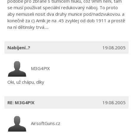
podobě pro zbraně s tlumičem hluku, což 9mm není, tam
se musí používat speciální redukovaný náboj. To proto
aby nemuseli nosit dva druhy munice pod/nadzvukovou. a
konečně za c) Amík je na .45 zvyklej od dob 1911 a prostě
na ní dětinsky trvá.....
Nabíjení..?
19.08.2005
M3G4P!X
Oki, už chápu, díky
RE: M3G4P!X
19.08.2005
AirsoftGuns.cz