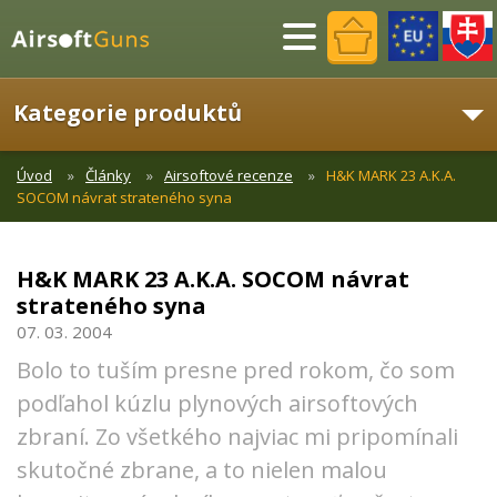
Menu
Kategorie produktů
Úvod
Články
Airsoftové recenze
H&K MARK 23 A.K.A.
SOCOM návrat strateného syna
H&K MARK 23 A.K.A. SOCOM návrat
strateného syna
07. 03. 2004
Bolo to tuším presne pred rokom, čo som
podľahol kúzlu plynových airsoftových
zbraní. Zo všetkého najviac mi pripomínali
skutočné zbrane, a to nielen malou