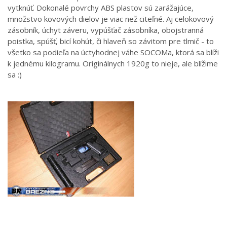
vytknúť. Dokonalé povrchy ABS plastov sú zarážajúce,
množstvo kovových dielov je viac než citeľné. Aj celokovový
zásobník, úchyt záveru, vypúšťač zásobníka, obojstranná
poistka, spúšť, bicí kohút, či hlaveň so závitom pre tlmič - to
všetko sa podieľa na úctyhodnej váhe SOCOMa, ktorá sa blíži
k jednému kilogramu. Originálnych 1920g to nieje, ale blížime
sa :)