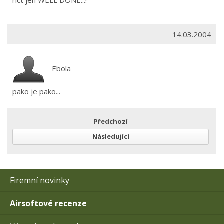
rict jen WELL DONE...!
14.03.2004
Ebola
pako je pako...
Předchozí
Následující
Firemní novinky
Airsoftové recenze