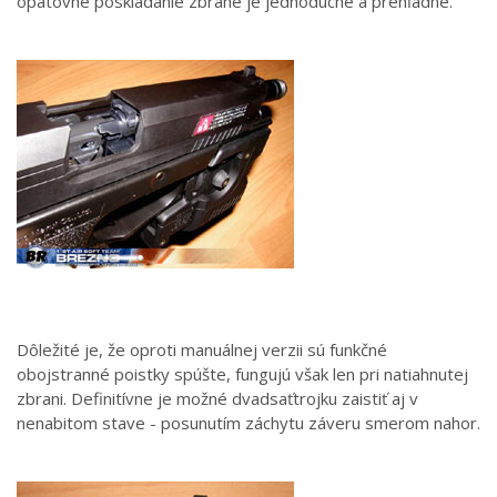
opätovné poskladanie zbrane je jednoduché a prehľadné.
Dôležité je, že oproti manuálnej verzii sú funkčné
obojstranné poistky spúšte, fungujú však len pri natiahnutej
zbrani. Definitívne je možné dvadsaťtrojku zaistiť aj v
nenabitom stave - posunutím záchytu záveru smerom nahor.