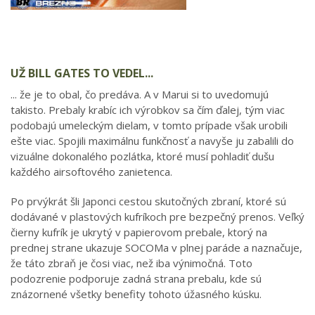
UŽ BILL GATES TO VEDEL...
... že je to obal, čo predáva. A v Marui si to uvedomujú
takisto. Prebaly krabíc ich výrobkov sa čím ďalej, tým viac
podobajú umeleckým dielam, v tomto prípade však urobili
ešte viac. Spojili maximálnu funkčnosť a navyše ju zabalili do
vizuálne dokonalého pozlátka, ktoré musí pohladiť dušu
každého airsoftového zanietenca.
Po prvýkrát šli Japonci cestou skutočných zbraní, ktoré sú
dodávané v plastových kufríkoch pre bezpečný prenos. Veľký
čierny kufrík je ukrytý v papierovom prebale, ktorý na
prednej strane ukazuje SOCOMa v plnej paráde a naznačuje,
že táto zbraň je čosi viac, než iba výnimočná. Toto
podozrenie podporuje zadná strana prebalu, kde sú
znázornené všetky benefity tohoto úžasného kúsku.