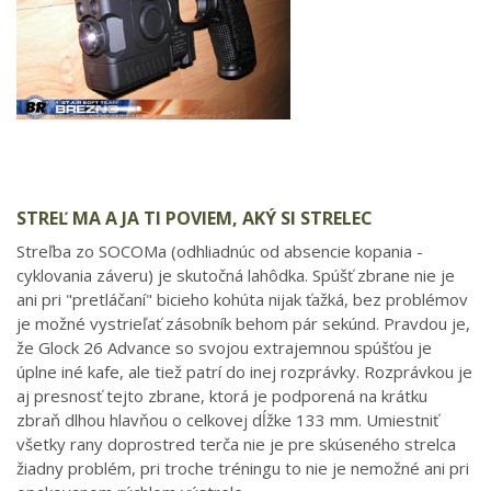
STREĽ MA A JA TI POVIEM, AKÝ SI STRELEC
Streľba zo SOCOMa (odhliadnúc od absencie kopania -
cyklovania záveru) je skutočná lahôdka. Spúšť zbrane nie je
ani pri "pretláčaní" bicieho kohúta nijak ťažká, bez problémov
je možné vystrieľať zásobník behom pár sekúnd. Pravdou je,
že Glock 26 Advance so svojou extrajemnou spúšťou je
úplne iné kafe, ale tiež patrí do inej rozprávky. Rozprávkou je
aj presnosť tejto zbrane, ktorá je podporená na krátku
zbraň dlhou hlavňou o celkovej dĺžke 133 mm. Umiestniť
všetky rany doprostred terča nie je pre skúseného strelca
žiadny problém, pri troche tréningu to nie je nemožné ani pri