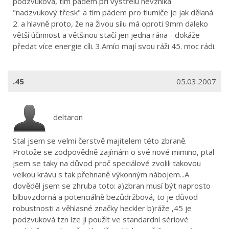
podzvuková, tím pádem při výstřelu nevzniká
"nadzvukový třesk" a tím pádem pro tlumiče je jak dělaná
2. a hlavně proto, že na živou sílu má oproti 9mm daleko
větší účinnost a většinou stačí jen jedna rána - dokáže
předat více energie cíli. 3.Amíci mají svou ráži 45. moc rádi.
.45
05.03.2007
deltaron
Stal jsem se velmi čerstvě majitelem této zbraně.
Protože se zodpovědně zajímám o své nové mimino, ptal
jsem se taky na důvod proč speciálové zvolili takovou
velkou krávu s tak přehnaně výkonným nábojem...A
dověděl jsem se zhruba toto: a)zbran musí být naprosto
blbuvzdorná a potenciálně bezůdržbová, to je důvod
robustnosti a věhlasné značky heckler b)ráže ,45 je
podzvuková tzn lze ji použít ve standardní sériové