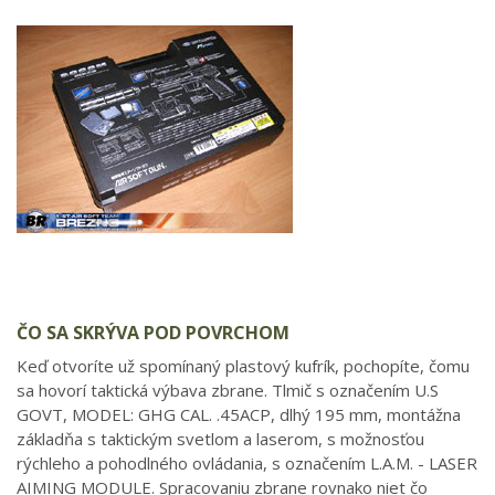
ČO SA SKRÝVA POD POVRCHOM
Keď otvoríte už spomínaný plastový kufrík, pochopíte, čomu
sa hovorí taktická výbava zbrane. Tlmič s označením U.S
GOVT, MODEL: GHG CAL. .45ACP, dlhý 195 mm, montážna
základňa s taktickým svetlom a laserom, s možnosťou
rýchleho a pohodlného ovládania, s označením L.A.M. - LASER
AIMING MODULE. Spracovaniu zbrane rovnako niet čo