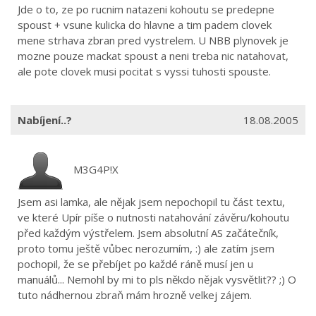
Jde o to, ze po rucnim natazeni kohoutu se predepne
spoust + vsune kulicka do hlavne a tim padem clovek
mene strhava zbran pred vystrelem. U NBB plynovek je
mozne pouze mackat spoust a neni treba nic natahovat,
ale pote clovek musi pocitat s vyssi tuhosti spouste.
Nabíjení..?
18.08.2005
M3G4P!X
Jsem asi lamka, ale nějak jsem nepochopil tu část textu,
ve které Upír píše o nutnosti natahování závěru/kohoutu
před každým výstřelem. Jsem absolutní AS začátečník,
proto tomu ještě vůbec nerozumím, :) ale zatím jsem
pochopil, že se přebíjet po každé ráně musí jen u
manuálů... Nemohl by mi to pls někdo nějak vysvětlit?? ;) O
tuto nádhernou zbraň mám hrozně velkej zájem.