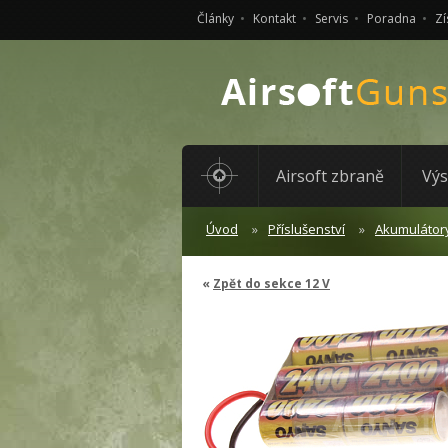
Články
Kontakt
Servis
Poradna
Zí
Airsoft zbraně
Výs
Úvod
Příslušenství
Akumulátor
Zpět do sekce 12 V