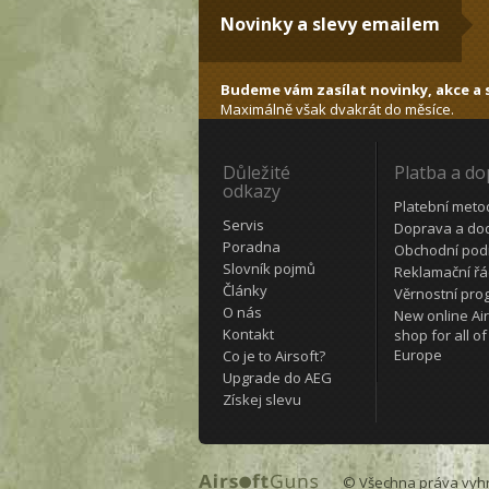
Novinky a slevy emailem
Budeme vám zasílat novinky, akce a s
Maximálně však dvakrát do měsíce.
Důležité
Platba a d
odkazy
Platební meto
Servis
Doprava a do
Poradna
Obchodní pod
Slovník pojmů
Reklamační ř
Články
Věrnostní pro
O nás
New online Air
Kontakt
shop for all of
Europe
Co je to Airsoft?
Upgrade do AEG
Získej slevu
© Všechna práva vyh