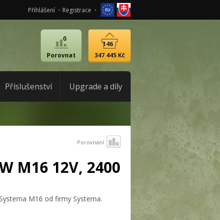
Přihlášení
Registrace
0
146
Porovnat
347 445 Kč
Příslušenství
Upgrade a díly
Porovnání
W M16 12V, 2400
Systema M16 od firmy Systema.