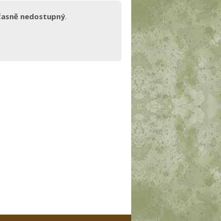
časně nedostupný
.