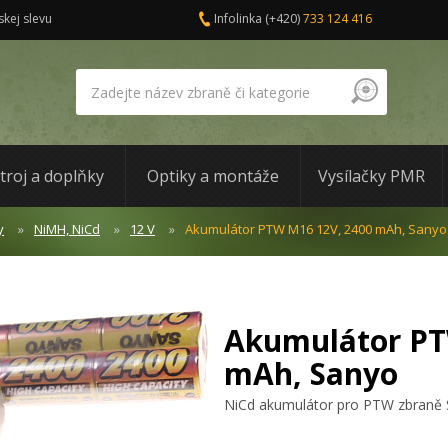
skej slevu
Infolinka
(+420)
733 124 416
troj a doplňky
Optiky a montáže
Vysílačky PMR
y
NiMH, NiCd
12 V
Akumulátor PTW M16 12V, 2400 mAh, Sanyo
Akumulátor PT
mAh, Sanyo
NiCd akumulátor pro PTW zbraně 