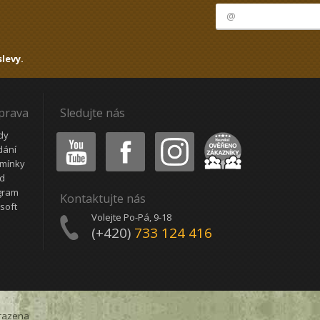
levy.
oprava
Sledujte nás
Youtube
Facebook
Instagram
Heureka
dy
dání
mínky
ád
gram
Kontaktujte nás
soft
Volejte Po-Pá, 9-18
(+420)
733 124 416
razena