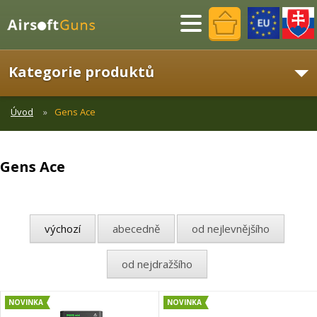
Menu
Kategorie produktů
Úvod
Gens Ace
Gens Ace
výchozí
abecedně
od nejlevnějšího
od nejdražšího
NOVINKA
NOVINKA