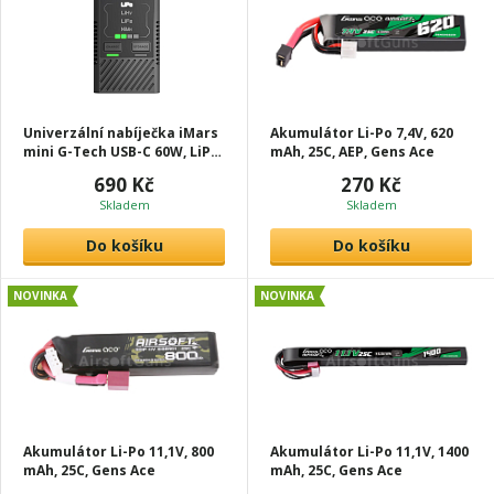
Univerzální nabíječka iMars
Akumulátor Li-Po 7,4V, 620
mini G-Tech USB-C 60W, LiPo,
mAh, 25C, AEP, Gens Ace
NiMH, Gens Ace
690 Kč
270 Kč
Skladem
Skladem
Do košíku
Do košíku
NOVINKA
NOVINKA
Akumulátor Li-Po 11,1V, 800
Akumulátor Li-Po 11,1V, 1400
mAh, 25C, Gens Ace
mAh, 25C, Gens Ace