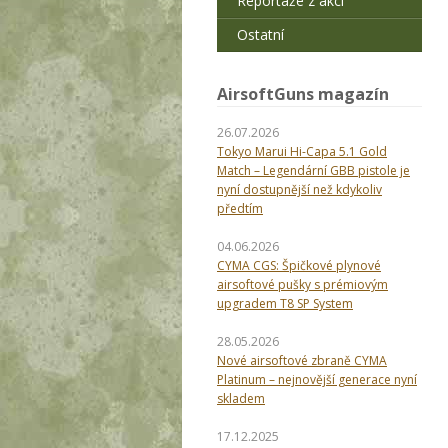
Reportáže z akcí
Ostatní
AirsoftGuns magazín
26.07.2026
Tokyo Marui Hi-Capa 5.1 Gold
Match – Legendární GBB pistole je
nyní dostupnější než kdykoliv
předtím
04.06.2026
CYMA CGS: Špičkové plynové
airsoftové pušky s prémiovým
upgradem T8 SP System
28.05.2026
Nové airsoftové zbraně CYMA
Platinum – nejnovější generace nyní
skladem
17.12.2025