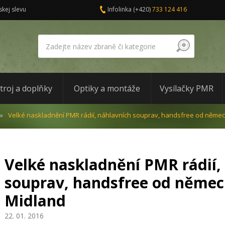
skej slevu
Infolinka
(+420)
733 124 416
troj a doplňky
Optiky a montáže
Vysílačky PMR
Velké naskladnění PMR rádií, náhlavních souprav, handsfree od něme
Velké naskladnění PMR rádií,
souprav, handsfree od němec
Midland
22. 01. 2016