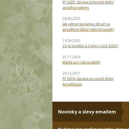
PF 2025, úprava provozní doby
airsoft prodejny
28.06.2025
Jak vybrat správnou zbraň na
airsoftový tábor nebo kroužek?
14.06.2025
Co je nového u Cymy v roce 2025?
25.11.2024
Máme pro vás soutěž!!!
20.12.2017
PF 2018, úprava provozní doby
AirsoftGuns
Novinky a slevy emailem