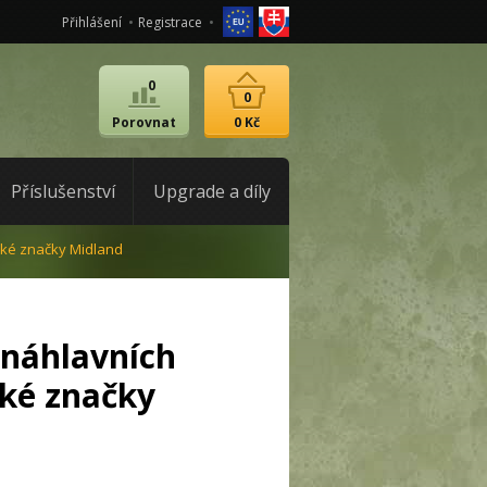
Přihlášení
Registrace
0
0
Porovnat
0 Kč
Příslušenství
Upgrade a díly
cké značky Midland
 náhlavních
ké značky