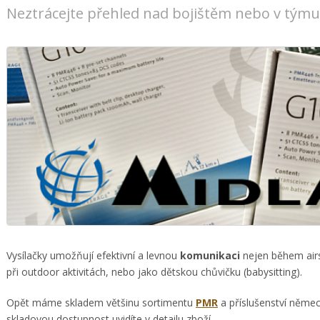
Neztrácejte přehled nad bojištěm nebo v týmu
Vysílačky umožňují efektivní a levnou
komunikaci
nejen během airso
při outdoor aktivitách, nebo jako dětskou chůvičku (babysitting).
Opět máme skladem většinu sortimentu
PMR
a příslušenství něme
skladovou dostupnost uvidíte v detailu zboží.