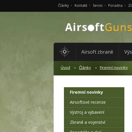
Články
Kontakt
Servis
Poradna
Zí
Airsoft zbraně
Výs
Úvod
Články
Firemní novinky
Firemní novinky
Airsoftové recenze
Výstroj a vybavení
Zbraně a vojenství