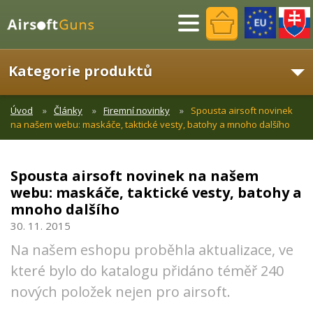
Menu
Kategorie produktů
Úvod
Články
Firemní novinky
Spousta airsoft novinek
na našem webu: maskáče, taktické vesty, batohy a mnoho dalšího
Spousta airsoft novinek na našem
webu: maskáče, taktické vesty, batohy a
mnoho dalšího
30. 11. 2015
Na našem eshopu proběhla aktualizace, ve
které bylo do katalogu přidáno téměř 240
nových položek nejen pro airsoft.