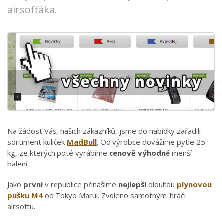
airsofťáka.
Na žádost Vás, našich zákazníků, jsme do nabídky zařadili
sortiment kuliček
MadBull
. Od výrobce dovážíme pytle 25
kg, ze kterých poté vyrábíme
cenově výhodné
menší
balení.
Jako
první
v republice přinášíme
nejlepší
dlouhou
plynovou
pušku M4
od Tokyo Marui. Zvoleno samotnými hráči
airsoftu.