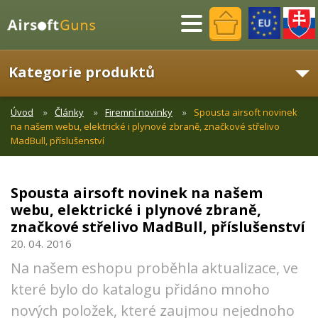
Menu
Kategorie produktů
Úvod
Články
Firemní novinky
Spousta airsoft novinek
na našem webu, elektrické i plynové zbraně, značkové střelivo
MadBull, příslušenství
Spousta airsoft novinek na našem
webu, elektrické i plynové zbraně,
značkové střelivo MadBull, příslušenství
20. 04. 2016
Na našem eshopu proběhla aktualizace, ve
které bylo do katalogu přidáno mnoho
nových položek, které zaujmou nejednoho