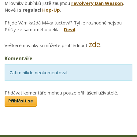
Milovníky bubínků jistě zaujmou
revolvery Dan Wesson
.
Nově i s
regulací
Hop-Up
.
Přijde Vám každá M4ka tuctová? Tyhle rozhodně nejsou.
Přišly ze samotného pekla -
Devil
.
zde
Veškeré novinky si můžete prohlédnout
.
Komentáře
Zatím nikdo neokomentoval.
Přidávat komentáře mohou pouze přihlášení uživatelé.
Přihlásit se