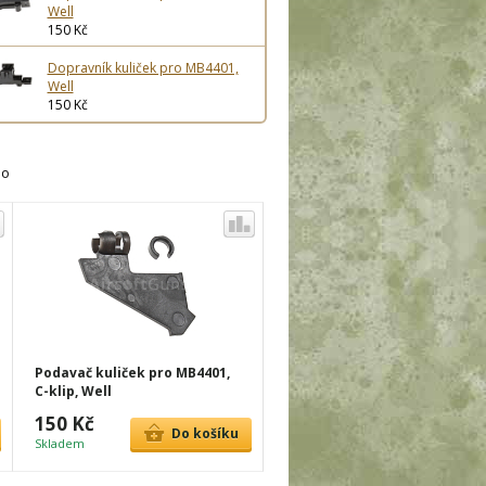
Well
150 Kč
Dopravník kuliček pro MB4401,
Well
150 Kč
ho
Podavač kuliček pro MB4401,
C-klip, Well
150 Kč
Do košíku
Skladem