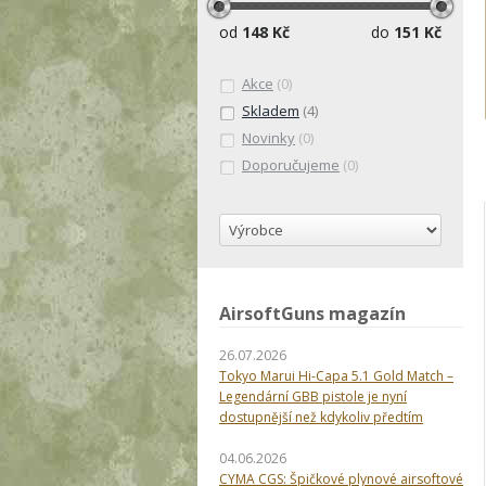
od
148 Kč
do
151 Kč
Akce
(0)
Skladem
(4)
Novinky
(0)
Doporučujeme
(0)
AirsoftGuns magazín
26.07.2026
Tokyo Marui Hi-Capa 5.1 Gold Match –
Legendární GBB pistole je nyní
dostupnější než kdykoliv předtím
04.06.2026
CYMA CGS: Špičkové plynové airsoftové