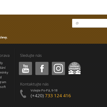
levy.
oprava
Sledujte nás
Youtube
Facebook
Instagram
Heureka
dy
dání
mínky
ád
gram
Kontaktujte nás
soft
Volejte Po-Pá, 9-18
(+420)
733 124 416