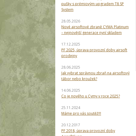
pušky s prémiovým upgradem T8 SP
System
28.05.2026
Nové airsoftové zbraně CYMA Platinum
– nejnovější generace nyní skladem
17.12.2025
PF 2025, úprava provozní doby airsoft
prodejny
28.06.2025
Jak vybrat správnou zbraň na airsoftový
tábor nebo kroužek?
14.06.2025
Co je nového u Cymy v roce 2025?
25.11.2024
Máme pro vás soutěž!!!
20.12.2017
PF 2018, úprava provozní doby