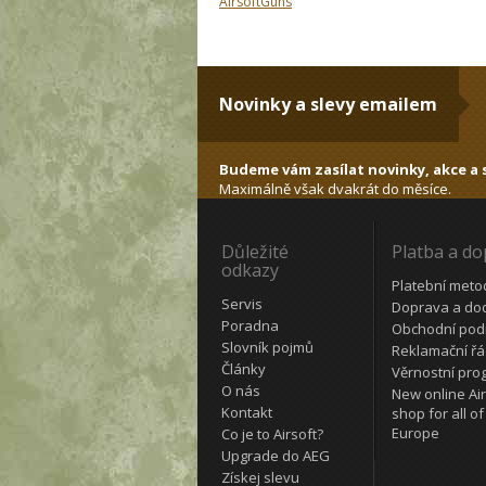
AirsoftGuns
Novinky a slevy emailem
Budeme vám zasílat novinky, akce a s
Maximálně však dvakrát do měsíce.
Důležité
Platba a d
odkazy
Platební meto
Servis
Doprava a do
Poradna
Obchodní pod
Slovník pojmů
Reklamační ř
Články
Věrnostní pro
O nás
New online Air
Kontakt
shop for all of
Europe
Co je to Airsoft?
Upgrade do AEG
Získej slevu