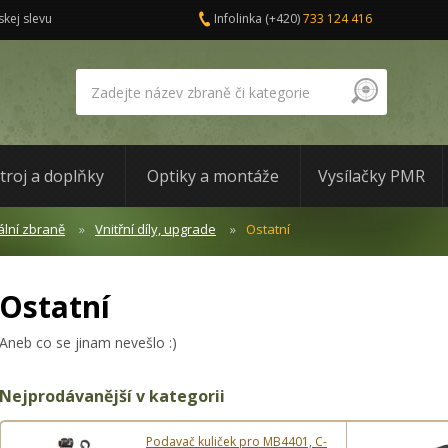
skej slevu
Infolinka
(+420)
733 124 416
troj a doplňky
Optiky a montáže
Vysílačky PMR
lní zbraně
Vnitřní díly, upgrade
Ostatní
Ostatní
Aneb co se jinam nevešlo :)
Nejprodávanější v kategorii
Podavač kuliček pro MB4401, C-