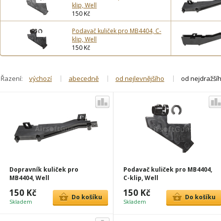
klip, Well
150 Kč
Podavač kuliček pro MB4404, C-
klip, Well
150 Kč
Řazení:
výchozí
abecedně
od nejlevnějšího
od nejdražší
Dopravník kuliček pro
Podavač kuliček pro MB4404,
MB4404, Well
C-klip, Well
150 Kč
150 Kč
Do košíku
Do košíku
Skladem
Skladem