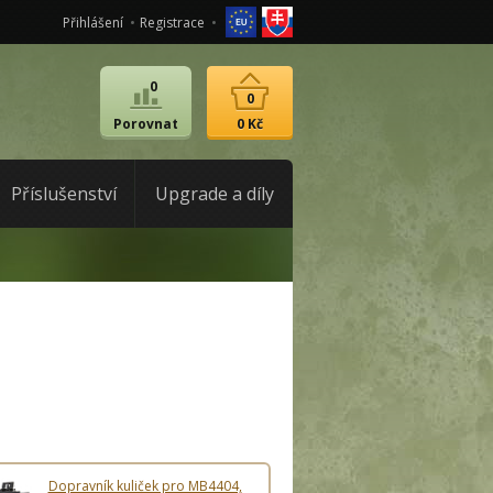
Přihlášení
Registrace
0
0
Porovnat
0 Kč
Příslušenství
Upgrade a díly
Dopravník kuliček pro MB4404,