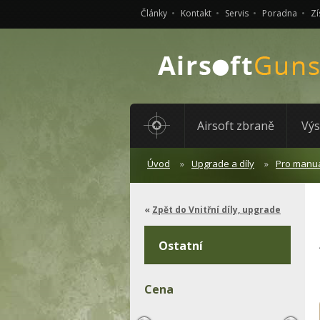
Články
Kontakt
Servis
Poradna
Zí
Airsoft zbraně
Výs
Úvod
Upgrade a díly
Pro manuá
Zpět do Vnitřní díly, upgrade
Ostatní
Cena