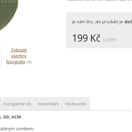
Je nám líto, ale produkt je
do
199 Kč
s DPH
Zobrazit
všechny
fotografie
(4)
Fotogalerie (4)
Komentáře
Hodnocení
, OD, ACM
rátěným zorníkem.