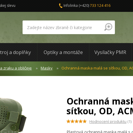
skej slevu
Infolinka
(+420)
733 124 416
troj a doplňky
Optiky a montáže
Vysílačky PMR
 zraku a obličeje
Masky
Ochranná maska malá se síťkou, OD, 
Ochranná mask
síťkou, OD, A
Hodnocení produktu
(1)
Plastová ochranná maska malá s 