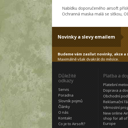
Nabídku doporučeného airsoft přísl
Ochranná maska malá se síťkou, OD
Novinky a slevy emailem
Budeme vám zasílat novinky, akce a s
Maximálně však dvakrát do měsíce.
Důležité
Platba a d
odkazy
Platební meto
Servis
Doprava a do
Poradna
Obchodní pod
Slovník pojmů
Reklamační ř
Články
Věrnostní pro
O nás
New online Air
Kontakt
shop for all of
Europe
Co je to Airsoft?