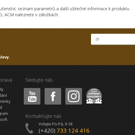
ušenství, seznam parametrů a další užitečné informace k produktu
, ACM naleznete v záložkách.
levy.
oprava
Sledujte nás
Youtube
Facebook
Instagram
Heureka
dy
dání
mínky
ád
gram
Kontaktujte nás
soft
Volejte Po-Pá, 9-18
(+420)
733 124 416