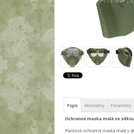
Popis
Alternativy
Parametry
Ochranná maska malá se síťkou
Plastová ochranná maska malá s d