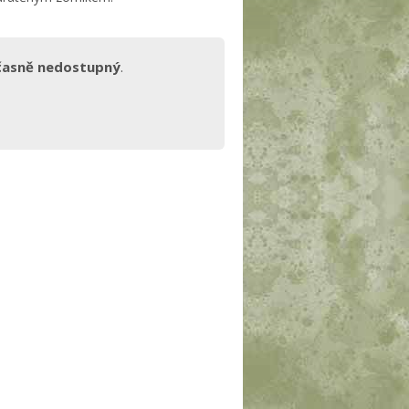
časně nedostupný
.