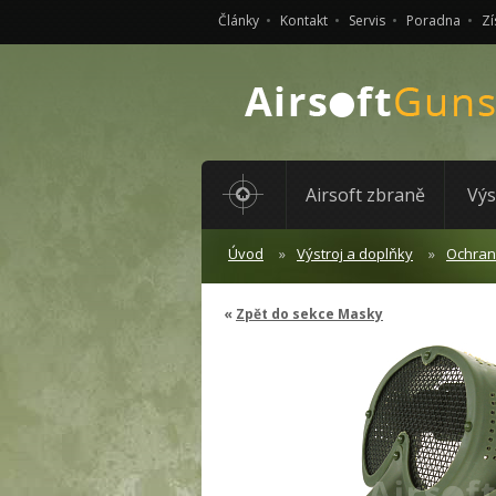
Články
Kontakt
Servis
Poradna
Zí
Airsoft zbraně
Výs
Úvod
Výstroj a doplňky
Ochrana
Zpět do sekce Masky