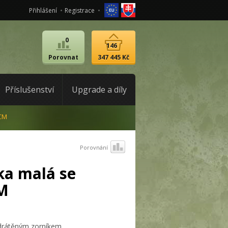
Přihlášení
Registrace
0
146
Porovnat
347 445 Kč
Příslušenství
Upgrade a díly
ACM
Porovnání
a malá se
CM
drátěným zorníkem.