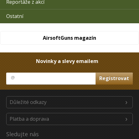
Reportáže z akcí
Ostatní
AirsoftGuns magazín
Novinky a slevy emailem
Důležité odkazy
Platba a doprava
Sledujte nás