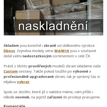
Skladem
jsou konečně i
zbraně
od oblíbeného výrobce
Dboys
. Zejména modely série
M4/M16
jsou v současné
době velmi
nedostatkovým
sortimentem v celé ČR.
Právě z těchto
prověřených
modelů zbraní skládáme naše
Custom
sestavy. Takže pokud toužíte po
výkonné
a
profesionálně upgradované
zbrani, tak je správný čas si
nějakou
vybrat
.
Spolu se zbožím, které již v nabídce máme, nám přišlo i
několik
novinek
, na jejichž
zařazení
do prodeje pracujeme.
Komentáře