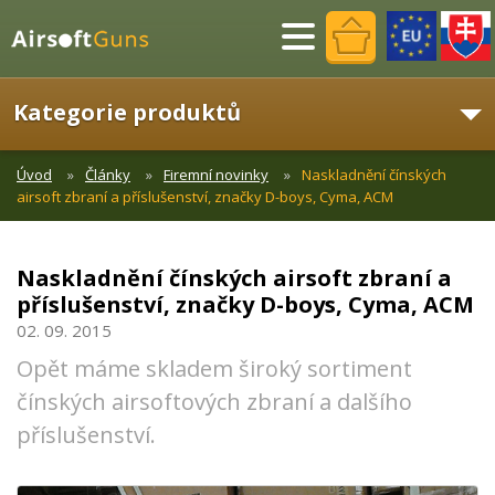
Menu
Kategorie produktů
Úvod
Články
Firemní novinky
Naskladnění čínských
airsoft zbraní a příslušenství, značky D-boys, Cyma, ACM
Naskladnění čínských airsoft zbraní a
příslušenství, značky D-boys, Cyma, ACM
02. 09. 2015
Opět máme skladem široký sortiment
čínských airsoftových zbraní a dalšího
příslušenství.