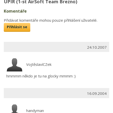
UPIR (1-st AirSoft Team Brezno)
Komentáře
Přidávat komentáře mohou pouze přihlášení uživatelé.
Přihlásit se
24.10.2007
VojtěslavíCZek
hmmmm někdo je tu na glocky mmmm :)
16.09.2004
handyman