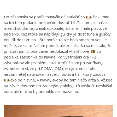
Do zásobníka sa podľa manuálu dá natlačiť 15
BB
-čiek, mne
sa ich tam podarilo bezpečne dostať 14. Tu som ale našiel
malú chybičku tejto inak dokonalej zbrane - malé plastové
sedielko, cez ktoré sa napĺňajú guličky je dosť tuhé a guličky
dnu išli dosť ztuha. Ešte horšie to ale bolo smerom von. Je
možné, že sa to časom poddá, ale zozačiatku sa mi stalo, že
pri spätnom chode záver nedokázal vtlačiť nové
BB
zo
sedielka zásobníka do hlavne. Po vystrieľaní cca 1-2
zásobníkov ale problém ustal. Keď už som pri zadŕhaní,
všimol som si, že pri POMALOM (pri rýchlom si toho
nevšimnete) naťahovaní záveru, ostáva tŕň, ktorý zasúva
BB
-čko do hlavne, v hlavni, akoby ho tam niečo držalo. Až keď
sa záver dostane do zadnejšej polohy, tŕň vyskočí. Neskúšal
som, ale možno by pomohlo premazať ho.