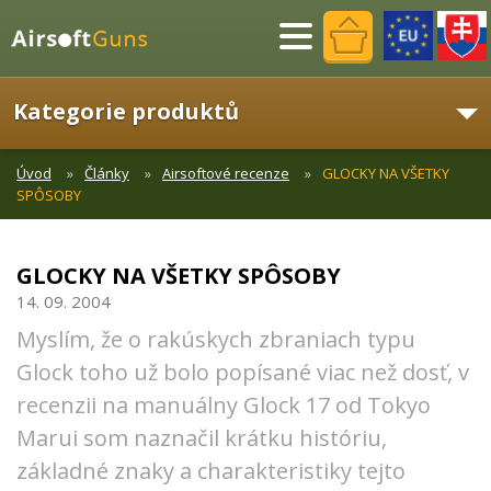
Menu
Kategorie produktů
Úvod
Články
Airsoftové recenze
GLOCKY NA VŠETKY
SPÔSOBY
GLOCKY NA VŠETKY SPÔSOBY
14. 09. 2004
Myslím, že o rakúskych zbraniach typu
Glock toho už bolo popísané viac než dosť, v
recenzii na manuálny Glock 17 od Tokyo
Marui som naznačil krátku históriu,
základné znaky a charakteristiky tejto