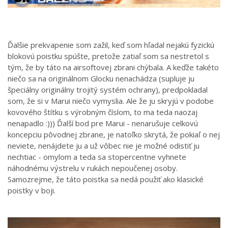
Ďalšie prekvapenie som zažil, keď som hľadal nejakú fyzickú
blokovú poistku spúšte, pretože zatiaľ som sa nestretol s
tým, že by táto na airsoftovej zbrani chýbala. A keďže takéto
niečo sa na originálnom Glocku nenachádza (supluje ju
špeciálny originálny trojitý systém ochrany), predpokladal
som, že si v Marui niečo vymyslia. Ale že ju skryjú v podobe
kovového štítku s výrobným číslom, to ma teda naozaj
nenapadlo :))) Ďalší bod pre Marui - nenarušuje celkovú
koncepciu pôvodnej zbrane, je natoľko skrytá, že pokiaľ o nej
neviete, nenájdete ju a už vôbec nie je možné odistiť ju
nechtiac - omylom a teda sa stopercentne vyhnete
náhodnému výstrelu v rukách nepoučenej osoby.
Samozrejme, že táto poistka sa nedá použiť ako klasické
poistky v boji.