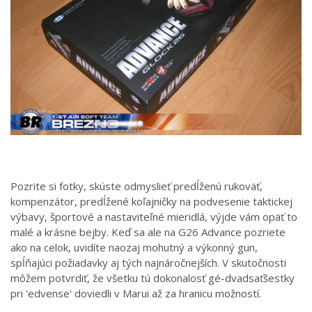
Pozrite si fotky, skúste odmyslieť predĺženú rukoväť,
kompenzátor, predĺžené koľajničky na podvesenie taktickej
výbavy, športové a nastaviteľné mieridlá, výjde vám opäť to
malé a krásne bejby. Keď sa ale na G26 Advance pozriete
ako na celok, uvidíte naozaj mohutný a výkonný gun,
spĺňajúci požiadavky aj tých najnáročnejších. V skutočnosti
môžem potvrdiť, že všetku tú dokonalosť gé-dvadsaťšestky
pri 'edvense' doviedli v Marui až za hranicu možností.