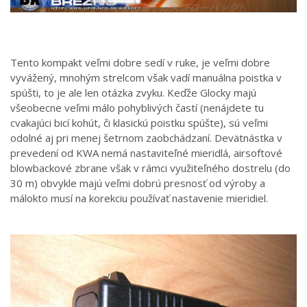
Tento kompakt veľmi dobre sedí v ruke, je veľmi dobre
vyvážený, mnohým strelcom však vadí manuálna poistka v
spúšti, to je ale len otázka zvyku. Keďže Glocky majú
všeobecne veľmi málo pohyblivých častí (nenájdete tu
cvakajúci bicí kohút, či klasickú poistku spúšte), sú veľmi
odolné aj pri menej šetrnom zaobchádzaní. Devätnástka v
prevedení od KWA nemá nastaviteľné mieridlá, airsoftové
blowbackové zbrane však v rámci využiteľného dostrelu (do
30 m) obvykle majú veľmi dobrú presnosť od výroby a
málokto musí na korekciu používať nastavenie mieridiel.