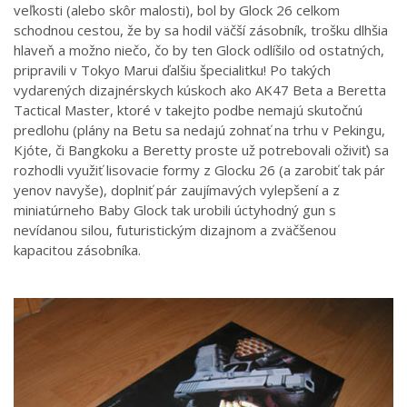
veľkosti (alebo skôr malosti), bol by Glock 26 celkom
schodnou cestou, že by sa hodil väčší zásobník, trošku dlhšia
hlaveň a možno niečo, čo by ten Glock odlíšilo od ostatných,
pripravili v Tokyo Marui ďalšiu špecialitku! Po takých
vydarených dizajnérskych kúskoch ako AK47 Beta a Beretta
Tactical Master, ktoré v takejto podbe nemajú skutočnú
predlohu (plány na Betu sa nedajú zohnať na trhu v Pekingu,
Kjóte, či Bangkoku a Beretty proste už potrebovali oživiť) sa
rozhodli využiť lisovacie formy z Glocku 26 (a zarobiť tak pár
yenov navyše), doplniť pár zaujímavých vylepšení a z
miniatúrneho Baby Glock tak urobili úctyhodný gun s
nevídanou silou, futuristickým dizajnom a zväčšenou
kapacitou zásobníka.