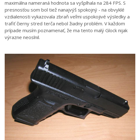
maximálna nameraná hodnota sa vyšplhala na 284 FPS. S
presnosťou som bol tiež nanajvýš spokojný - na obvyklé
vzdialenosti vykazovala zbraň veľmi uspokojivé výsledky a
trafiť čierny stred terča nebol žiadny problém. V každom
prípade musím poznamenať, že ma tento malý Glock nijak
výrazne neoslnil.