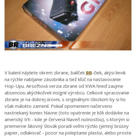
V balení nájdete okrem zbrane, balíček
BB
-čiek, akýsi lievik
na rýchle nabíjanie zásobníka a tiež kľúč na nastavovanie
Hop-Upu. Airsoftová verzia zbrane od KWA hneď zaujme
absenciou akýchkoľvek insígnií výrobcu. Celkové spracovanie
zbrane je na dobrej úrovni, s originálnym Glockom by si ho
však málokto zamenil. Pokiaľ opomeniem načerveno
nastriekaný koniec hlavne (toto opatrenie je kôli dodávke na
americký trh - kde je červená hlaveň nutnosťou), s ktorým si
priemerne šikovný Slovák poradí veľmi rýchlo (jemný brúsny
papier, odlakovač - pozor na poleptanie plastu!, alebo proste