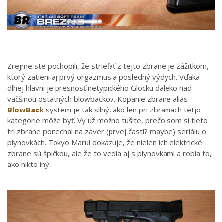
Zrejme ste pochopili, že strieľať z tejto zbrane je zážitkom,
ktorý zatieni aj prvý orgazmus a posledný výdych. Vďaka
dlhej hlavni je presnosť netypického Glocku ďaleko nad
väčšinou ostatných blowbackov. Kopanie zbrane alias
BlowBack
system je tak silný, ako len pri zbraniach tetjo
kategórie môže byť. Vy už možno tušíte, prečo som si tieto
tri zbrane ponechal na záver (prvej časti? maybe) seriálu o
plynovkách. Tokyo Marui dokazuje, že nielen ich elektrické
zbrane sú špičkou, ale že to vedia aj s plynovkami a robia to,
ako nikto iný.