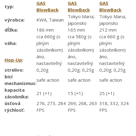
GAS
GAS
GAS
typ:
BlowBack
BlowBack
BlowBack
Tokyo Marui,
Tokyo Marui,
výrobca:
KWA, Taiwan
Japonsko
Japonsko
dĺžka:
186 mm
165 mm
212 mm
cca 660g (s
cca 580g (s
cca 660 g (s
váha:
plným
plným
plným
zásobníkom)
zásobníkom)
zásobníkom)
áno,
áno,
áno,
Hop-Up
:
nastaviteľný
nastaviteľný
nastaviteľný
strelivo:
0,20g
0,20g; 0,25g
0,20g; 0,25g
bicí
safe action
safe action
safe action
mechanizmus:
kapacita
21 (+1)
15 (+1)
25 (+1)
zásobníka:
úsťová
276, 273, 284
269, 268, 263
318, 332, 324
rýchlosť:
FPS
FPS
FPS