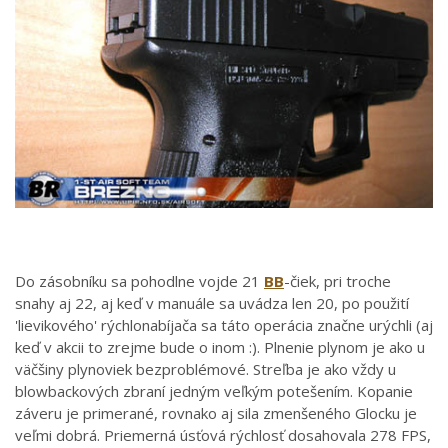
Do zásobníku sa pohodlne vojde 21
BB
-čiek, pri troche
snahy aj 22, aj keď v manuále sa uvádza len 20, po použití
'lievikového' rýchlonabíjača sa táto operácia značne urýchli (aj
keď v akcii to zrejme bude o inom :). Plnenie plynom je ako u
väčšiny plynoviek bezproblémové. Streľba je ako vždy u
blowbackových zbraní jedným veľkým potešením. Kopanie
záveru je primerané, rovnako aj sila zmenšeného Glocku je
veľmi dobrá. Priemerná úsťová rýchlosť dosahovala 278 FPS,