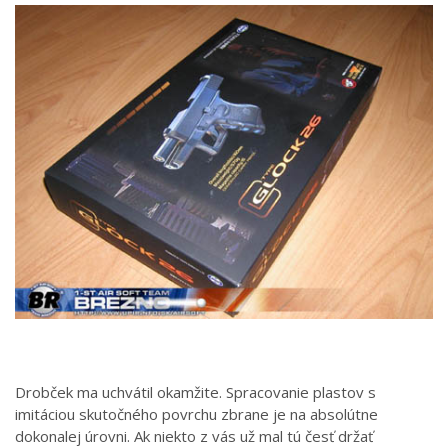
Drobček ma uchvátil okamžite. Spracovanie plastov s
imitáciou skutočného povrchu zbrane je na absolútne
dokonalej úrovni. Ak niekto z vás už mal tú česť držať