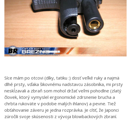
Síce mám po otcovi (díky, tatiku :) dosť veľké ruky a najmä
dlhé prsty, vďaka šikovnému nadstavcu zásobníka, mi prsty
neskĺzavali a zbraň som mohol držať veľmi pohodlne (zlatý
človek, ktorý vymyslel ergonomické zdrsnenie brucha a
chrbta rukoväte v podobe malých ihlanov) a pevne. Tiež
obťahovanie záveru je jedna rozprávka. Je cítiť, že Japonci
zúročili svoje skúsenosti z vývoja blowbackových zbraní.