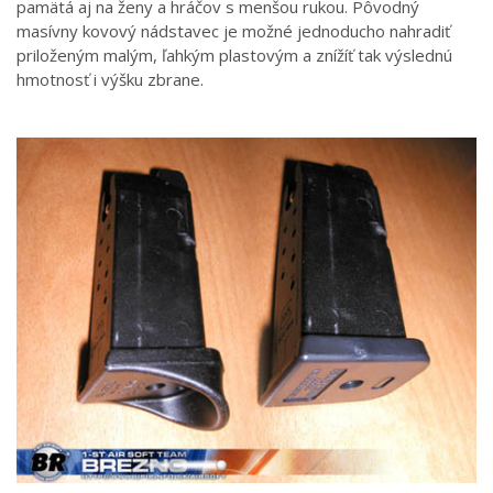
pamätá aj na ženy a hráčov s menšou rukou. Pôvodný
masívny kovový nádstavec je možné jednoducho nahradiť
priloženým malým, ľahkým plastovým a znížíť tak výslednú
hmotnosť i výšku zbrane.