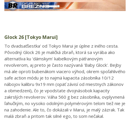
Glock 26 [Tokyo Marui]
To dvadsaťšestka' od Tokyo Marui je úplne z iného cesta.
Pôvodný Glock 26 je maličká zbraň, ktorá sa vyrába ako
alternatíva ku 'dámskym' kabelkovým päťranovým
revolverom, aj preto je často nazývaná 'Baby Glock'. Bejby
má ale oproti bubenákom viacero výhod, okrem spoľahlivého
safe action módu je to najmä kapacita zásobníka 10/12
nábojov kalibru 9x19 mm (opäť závisí od miestnych zákonov
a obmedzení), čo je vpodstate dvojnásobok kapacity
zakrslých revolverov. Váha 560 g bez zásobníka, ovplyvnená
ľahučkým, no vysoko odolným polymérovým telom tiež nie je
na zahodenie. Ale to, čo dokázali v Marui, je malý zázrak. Tak
malá zbraň a pritom tak silné ego, to som nečakal.