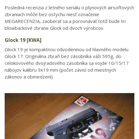
Posledná recenzia z letného seriálu o plynových airsoftových
zbraniach môže bez ostychu niesť označenie
MEGARECENZIA, zaoberať sa a porovnávať totiž bude tri
blowbackové zbrane Glock od dvoch výrobcov.
Glock 19 [KWA]
Glock 19 je kompaktnou odvodeninou od hlavného modelu
Glock 17. Originálna zbraň bez zásobníka váži 595g, do
celokovového dvojradového zásobníka sa vojde 10/15/17
nábojov kalibru 9x19 mm (počet závisí od miestnych
zákonov a obmedzení).