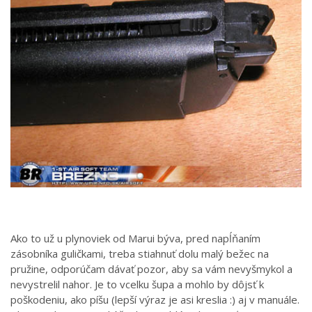
Ako to už u plynoviek od Marui býva, pred napĺňaním
zásobníka guličkami, treba stiahnuť dolu malý bežec na
pružine, odporúčam dávať pozor, aby sa vám nevyšmykol a
nevystrelil nahor. Je to vcelku šupa a mohlo by dôjsť k
poškodeniu, ako píšu (lepší výraz je asi kreslia :) aj v manuále.