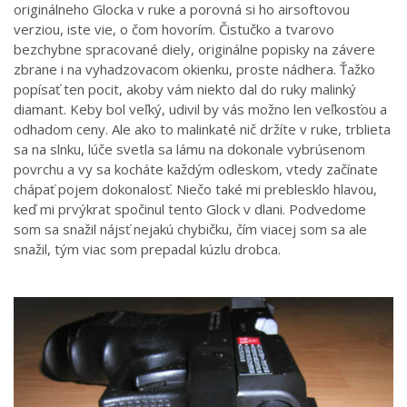
originálneho Glocka v ruke a porovná si ho airsoftovou
verziou, iste vie, o čom hovorím. Čistučko a tvarovo
bezchybne spracované diely, originálne popisky na závere
zbrane i na vyhadzovacom okienku, proste nádhera. Ťažko
popísať ten pocit, akoby vám niekto dal do ruky malinký
diamant. Keby bol veľký, udivil by vás možno len veľkosťou a
odhadom ceny. Ale ako to malinkaté nič držíte v ruke, trblieta
sa na slnku, lúče svetla sa lámu na dokonale vybrúsenom
povrchu a vy sa kocháte každým odleskom, vtedy začínate
chápať pojem dokonalosť. Niečo také mi preblesklo hlavou,
keď mi prvýkrat spočinul tento Glock v dlani. Podvedome
som sa snažil nájsť nejakú chybičku, čím viacej som sa ale
snažil, tým viac som prepadal kúzlu drobca.