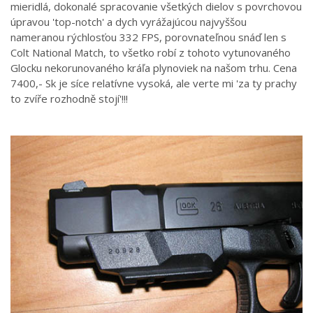
mieridlá, dokonalé spracovanie všetkých dielov s povrchovou
úpravou 'top-notch' a dych vyrážajúcou najvyššou
nameranou rýchlosťou 332 FPS, porovnateľnou snáď len s
Colt National Match, to všetko robí z tohoto vytunovaného
Glocku nekorunovaného kráľa plynoviek na našom trhu. Cena
7400,- Sk je síce relatívne vysoká, ale verte mi 'za ty prachy
to zvíře rozhodně stojí'!!!