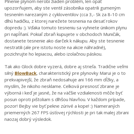
Plnenie plynom nerobí žiaden problém, len opäť
upozorňujem, aby ste ventil zásobníka opatrili gumeným
tesnením narezaným z cykloventilov (cca 3,- Sk za 8-10 cm
dlhú hadičku, z ktorej narežete tesnenia na desať rokov
dopredu :). Vďaka tomuto tesneniu sa vyhnete únikom plynu
pri napĺňaní. Pokiaľ zbraň kupujete v obchodoch Muničák,
dostanete tesnenie ako darček k nákupu. Aby ste tesnenie
nestratili (ale pre istotu noste na akcie náhradné),
pozichrujte ho lepiacou, alebo izolačnou páskou.
Tak ako Glock dobre vyzerá, dobre aj strieľa. Tradične veľmi
silný
BlowBack
, charakteristický pre plynovky Marui je o to
prekvapivejší, že zbraň nedosahuje ani 166 mm dĺžky, a
myslím, že nikoho nesklame. Celková presnosť zbrane je
výborná i keď je jasné, že na väčšie vzdialenosti môže byť
posun oproti pištoliam s dlhšou hlavňou. V každom prípade,
pozor! Bejby vie byť pekne zúrivé a kope! :) Nameraných
priemerných 267 FPS úsťovej rýchlosti je pri tak malej zbrani
naozaj dobrý výsledok.