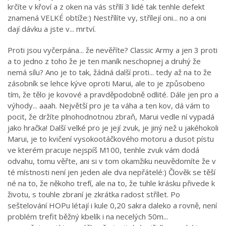
krčíte v křoví a z oken na vás střílí 3 lidé tak tenhle defekt
znamená VELKÉ obtíže:) Nestřílíte vy, střílejí oni... no a oni
dají dávku a jste v... mrtví.
Proti jsou vyčerpána... že nevěříte? Classic Army a jen 3 proti
a to jedno z toho že je ten maník neschopnej a druhý že
nemá sílu? Ano je to tak, žádná další proti... tedy až na to že
zásobník se lehce kýve oproti Marui, ale to je způsobeno
tím, že tělo je kovové a pravděpodobně odlité. Dále jen pro a
výhody... aaah. Největší pro je ta váha a ten kov, dá vám to
pocit, že držíte plnohodnotnou zbraň, Marui vedle ní vypadá
jako hračka! Další velké pro je její zvuk, je jiný než u jakéhokoli
Marui, je to kvičení vysokootáčkového motoru a dusot pístu
ve kterém pracuje nejspíš M100, tenhle zvuk vám dodá
odvahu, tomu věřte, ani si v tom okamžiku neuvědomíte že v
té místnosti není jen jeden ale dva nepřátelé:) Člověk se těší
né na to, že někoho trefí, ale na to, že tuhle krásku přivede k
životu, s touhle zbraní je zkrátka radost střílet. Po
seštelování HOPu létají i kule 0,20 sakra daleko a rovně, není
problém trefit běžný kbelík i na necelých 50m...