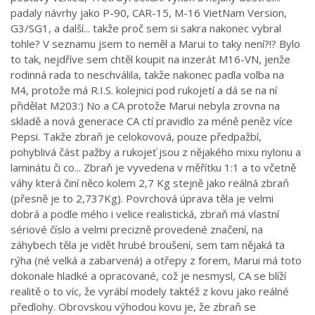
padaly návrhy jako P-90, CAR-15, M-16 VietNam Version,
G3/SG1, a další... takže proč sem si sakra nakonec vybral
tohle? V seznamu jsem to neměl a Marui to taky není?!? Bylo
to tak, nejdříve sem chtěl koupit na inzerát M16-VN, jenže
rodinná rada to neschválila, takže nakonec padla volba na
M4, protože má R.I.S. kolejnici pod rukojetí a dá se na ní
přidělat M203:) No a CA protože Marui nebyla zrovna na
skladě a nová generace CA ctí pravidlo za méně peněz více
Pepsi. Takže zbraň je celokovová, pouze předpažbí,
pohyblivá část pažby a rukojeť jsou z nějakého mixu nylonu a
laminátu či co... Zbraň je vyvedena v měřítku 1:1 a to včetně
váhy která činí něco kolem 2,7 Kg stejně jako reálná zbraň
(přesně je to 2,737Kg). Povrchová úprava těla je velmi
dobrá a podle mého i velice realistická, zbraň má vlastní
sériové číslo a velmi precizně provedené značení, na
záhybech těla je vidět hrubé broušení, sem tam nějaká ta
rýha (né velká a zabarvená) a otřepy z forem, Marui má toto
dokonale hladké a opracované, což je nesmysl, CA se blíží
realitě o to víc, že vyrábí modely taktéž z kovu jako reálné
předlohy. Obrovskou výhodou kovu je, že zbraň se