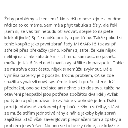
Žeby problémy s licencemi? No radši to nevrtejme a buďme
rádi za to co máme. Sem měla přijít tabulka s čísly, ale řekl
jsem si, že vás tím nebudu otravovat, stejně to najdete
kdekoli jinde:) Spíše napíšu pocity a postřehy. Takže pokud si
tohle koupíte jako první zbraň řady M16/AR-15 tak asi při
střelbě přes překážky (okno, kořen) zjistíte, že kule nějak
nelítají na cíl ale záhadně mizí... hmm... kam asi... no jasně!...
muška je tak 6 čísel nad hlavní a vy střílíte do parapetu! Tohle
se mi stává dost často, nějak si nemůžu zvyknout. Dále
výměna baterky je z počátku trochu problém, CA se zde
snažili a vynalezli nový systém listových pružin které drží
předpažbí, ono se teď sice ani nehne a to doslova, takže na
otevření předpažbí jsou potřeba zpočátku dva lidé:) Avšak
po týdnu a půl používání to zvládne v pohodě jeden. Další
proti je občasné zazlobení přepínače režimu střelby, stává
se mi, že střílím jednotlivé rány a náhle jakoby byla zbraň
zajištěna. Stačí však zaverglovat přepínačem tam a zpátky a
problém je vyřešen. No ono se to hezky řekne, ale když se