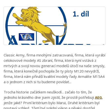
Classic Army, firma mnohými zatracovaná, firma, která vyrábí
celokovové modely AS zbraní, firma, která nyní vstává z
mrtvých a svojí novou generací modelů útočí na naše smysly,
firma, která konečně pochopila že ty písty M120 nevydrží,
firma, která nám přináší kvalitní modely řady Armalite M15A4
a o jednom z nich si tu budeme povídat...
Trocha historie začátkem neuškodí... začalo to tím, že
jednoho krásného dne jsem zjistil, že prostě potřebuji
AEG
,
jenže jaké? První kritérium bylo Marui, Druhé kritérium byl
poutavý vzhled, Třetí byl solidní výkon a nějaký dostřel...