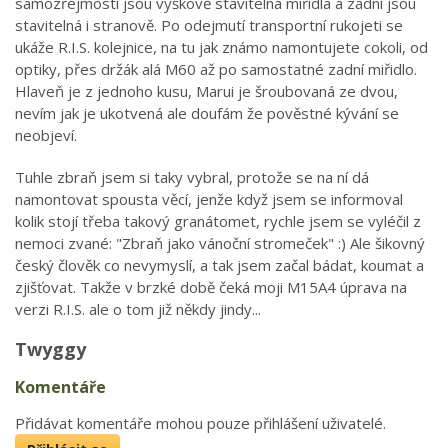
samozřejmostí jsou výškově stavitelná miřidla a zadní jsou
stavitelná i stranově. Po odejmutí transportní rukojeti se
ukáže R.I.S. kolejnice, na tu jak známo namontujete cokoli, od
optiky, přes držák alá M60 až po samostatné zadní miřidlo.
Hlaveň je z jednoho kusu, Marui je šroubovaná ze dvou,
nevím jak je ukotvená ale doufám že pověstné kývání se
neobjeví.
Tuhle zbraň jsem si taky vybral, protože se na ní dá
namontovat spousta věcí, jenže když jsem se informoval
kolik stojí třeba takový granátomet, rychle jsem se vyléčil z
nemoci zvané: "Zbraň jako vánoční stromeček" :) Ale šikovný
český člověk co nevymyslí, a tak jsem začal bádat, koumat a
zjišťovat. Takže v brzké době čeká moji M15A4 úprava na
verzi R.I.S. ale o tom již někdy jindy...
Twyggy
Komentáře
Přidávat komentáře mohou pouze přihlášení uživatelé.