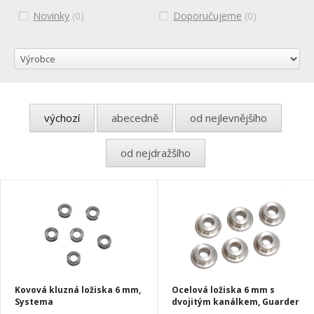
Novinky
(0)
Doporučujeme
(0)
výchozí
abecedně
od nejlevnějšího
od nejdražšího
Kovová kluzná ložiska 6 mm,
Ocelová ložiska 6 mm s
Systema
dvojitým kanálkem, Guarder