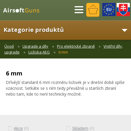
Menu
Kategorie produktů
Úvod
Upgrade a díly
Pro elektrické zbraně
Vnitřní díly,
upgrade
Ložiska AEG
6 mm
6 mm
Dřívější standard 6 mm rozměru ložisek je v dnešní době spíše
vzácnost. Setkáte se s ním tedy převážně u starších zbraní
nebo tam, kde to není technicky možné.
Akce
(0)
Skladem
(0)