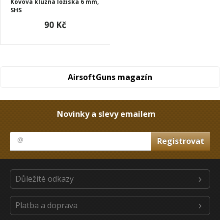
Kovová kluzná ložiska 6 mm,
SHS
90 Kč
AirsoftGuns magazín
Novinky a slevy emailem
Důležité odkazy
Platba a doprava