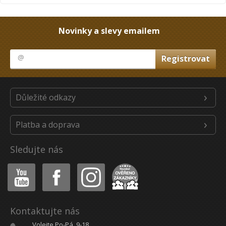
Novinky a slevy emailem
Důležité odkazy
Platba a doprava
Sledujte nás
Youtube
Facebook
Instagram
Heureka
Kontaktujte nás
Volejte Po-Pá, 9-18