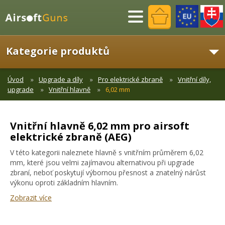
Menu
Kategorie produktů
Úvod
Upgrade a díly
Pro elektrické zbraně
Vnitřní díly,
upgrade
Vnitřní hlavně
6,02 mm
Vnitřní hlavně 6,02 mm pro airsoft
elektrické zbraně (AEG)
V této kategorii naleznete hlavně s vnitřním průměrem 6,02
mm, které jsou velmi zajímavou alternativou při upgrade
zbraní, neboť poskytují výbornou přesnost a znatelný nárůst
výkonu oproti základním hlavním.
Zobrazit více