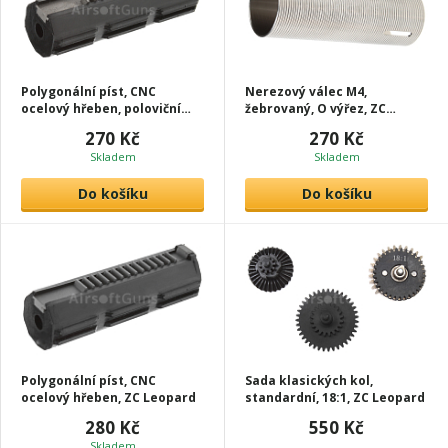
Polygonální píst, CNC
Nerezový válec M4,
ocelový hřeben, poloviční
žebrovaný, O výřez, ZC
zuby, ZC Leopard
Leopard
270 Kč
270 Kč
Skladem
Skladem
Do košíku
Do košíku
Polygonální píst, CNC
Sada klasických kol,
ocelový hřeben, ZC Leopard
standardní, 18:1, ZC Leopard
280 Kč
550 Kč
Skladem