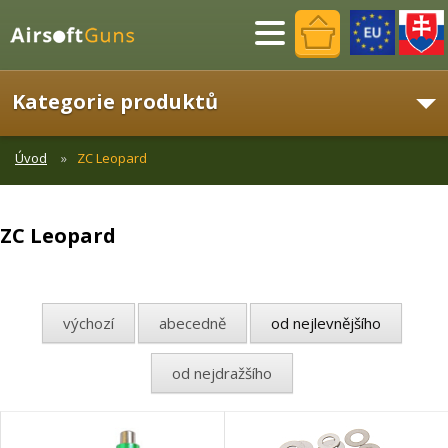
Menu
Kategorie produktů
Úvod
ZC Leopard
ZC Leopard
výchozí
abecedně
od nejlevnějšího
od nejdražšího